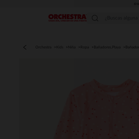
OU
Menú
Orchestra
Kids
Niña
Ropa
Bañadores,Playa
Bañador