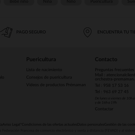
Bebé niño
Niña
Niño
Puericultura
Sue
PAGO SEGURO
ENCUENTRA TU T
Puericultura
Contacto
Lista de nacimiento
Preguntas frecuentes
Mail : atencionalclie
alo
Consejos de puericultura
orchestra-premaman
Vídeos de productos Prémaman
Tel : 958 17 53 16
Tel : 963 69 27 45
De lunes a viernes de 10h 
y de 16h a 19h
Contactar
ta
Aviso Legal
*Condiciones de las ofertas actuales
Datos personales
Gestión de las cook
la Federación Francesa de comercio electrónico y venta a distancia (FEVAD) y al sist