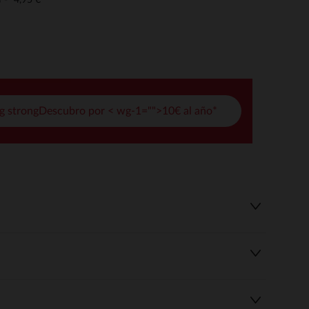
o
pciones
ustes de privacidad, garantizando el cumplimiento de las regula
g strongDescubro por < wg-1="">10€ al año*