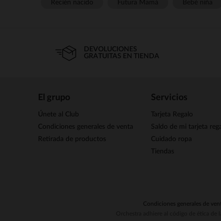
Recién nacido
Futura Mamá
Bebé niña
DEVOLUCIONES
GRATUITAS EN TIENDA
El grupo
Servicios
Únete al Club
Tarjeta Regalo
Condiciones generales de venta
Saldo de mi tarjeta reg
Retirada de productos
Cuidado ropa
Tiendas
Condiciones generales de ven
Orchestra adhiere al código de ética de 