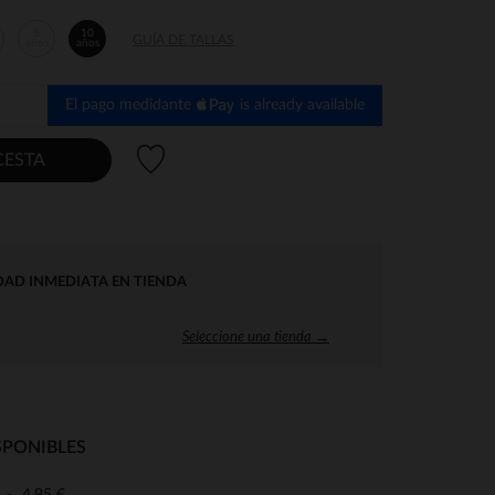
8
10
GUÍA DE TALLAS
años
años
El pago medidante
is already available
Lista de deseos
CESTA
DAD INMEDIATA EN TIENDA
Seleccione una tienda →
SPONIBLES
4,95 €