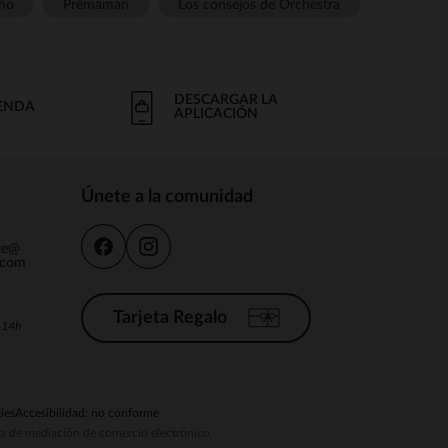
ño
Prémaman
Los consejos de Orchestra
DESCARGAR LA
IENDA
APLICACIÓN
Únete a la comunidad
nte@
.com
Tarjeta Regalo
a 14h
ies
Accesibilidad: no conforme
ema de mediación de comercio electrónico.