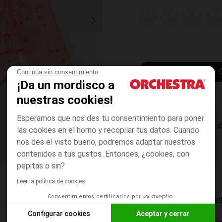
3
4
5
6
años
años
años
años
AÑADIR A LA 
Continúa sin consentimiento
¡Da un mordisco a
nuestras cookies!
Esperamos que nos des tu consentimiento para poner
DISPONIBILI
las cookies en el horno y recopilar tus datos. Cuando
nos des el visto bueno, podremos adaptar nuestros
contenidos a tus gustos. Entonces, ¿cookies, con
pepitas o sin?
Leer la política de cookies
Consentimientos certificados por
MODOS DE ENVÍO DI
Configurar cookies
Aceptar y cerrar