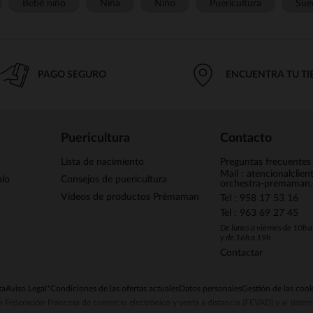
Bebé niño
Niña
Niño
Puericultura
Sue
PAGO SEGURO
ENCUENTRA TU T
Puericultura
Contacto
Lista de nacimiento
Preguntas frecuentes
Mail : atencionalclie
alo
Consejos de puericultura
orchestra-premaman
Vídeos de productos Prémaman
Tel : 958 17 53 16
Tel : 963 69 27 45
De lunes a viernes de 10h 
y de 16h a 19h
Contactar
ta
Aviso Legal
*Condiciones de las ofertas actuales
Datos personales
Gestión de las cook
la Federación Francesa de comercio electrónico y venta a distancia (FEVAD) y al sist