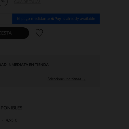
56
GUÍA DE TALLAS
El pago medidante
is already available
Lista de deseos
CESTA
DAD INMEDIATA EN TIENDA
Seleccione una tienda →
SPONIBLES
4,95 €
o