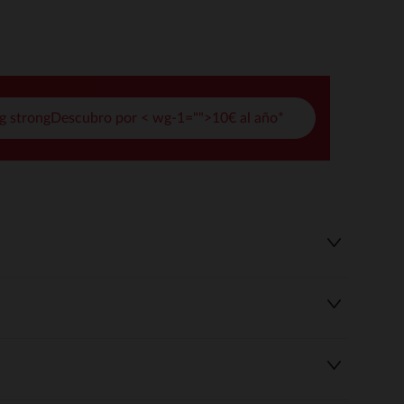
opciones
ración de privacidad, garantizando el cumplimiento de la normat
g strongDescubro por < wg-1="">10€ al año*