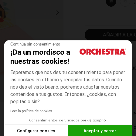
50
53
AÑADIR A LA 
Continúa sin consentimiento
¡Da un mordisco a
nuestras cookies!
DISPONIBILI
Esperamos que nos des tu consentimiento para poner
las cookies en el horno y recopilar tus datos. Cuando
nos des el visto bueno, podremos adaptar nuestros
contenidos a tus gustos. Entonces, ¿cookies, con
pepitas o sin?
Leer la política de cookies
MODOS DE ENVÍO DI
Consentimientos certificados por
Entrega a domicili
Configurar cookies
Aceptar y cerrar
De 5 a 8 días