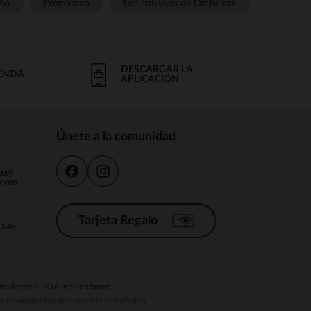
ño
Prémaman
Los consejos de Orchestra
DESCARGAR LA
IENDA
APLICACIÓN
Únete a la comunidad
nte@
.com
Tarjeta Regalo
a 14h
ies
Accesibilidad: no conforme
ema de mediación de comercio electrónico.