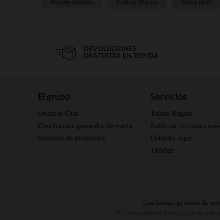
Recién nacido
Futura Mamá
Bebé niña
DEVOLUCIONES
GRATUITAS EN TIENDA
El grupo
Servicios
Únete al Club
Tarjeta Regalo
Condiciones generales de venta
Saldo de mi tarjeta reg
Retirada de productos
Cuidado ropa
Tiendas
Condiciones generales de ven
Orchestra adhiere al código de ética de 