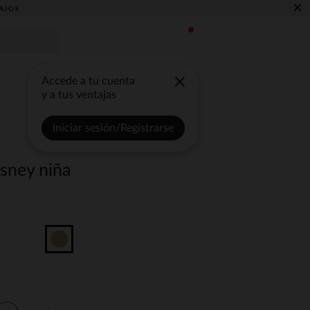
×
AJOS
Accede a tu cuenta
y a tus ventajas
Iniciar sesión/Registrarse
isney niña