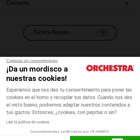
Contacto
Tarjeta Regalo
Condiciones generales de venta
Continúa sin consentimiento
¡Da un mordisco a
Aviso Legal
*Condiciones de las ofertas actuales
nuestras cookies!
Datos personales
Esperamos que nos des tu consentimiento para poner las
Gestión de las cookies
cookies en el horno y recopilar tus datos. Cuando nos des
Accesibilidad: no conforme
el visto bueno, podremos adaptar nuestros contenidos a
talla
Beige
Beige
unica
Orchestra adhiere al código de ética de la Federación Francesa de comercio
tus gustos. Entonces, ¿cookies, con pepitas o sin?
electrónico y venta a distancia (FEVAD) y al sistema de mediación de
comercio electrónico.
Leer la política de cookies
El pago medidante
is already available
Consentimientos certificados por
España
Lista d
AÑADIR A LA CESTA