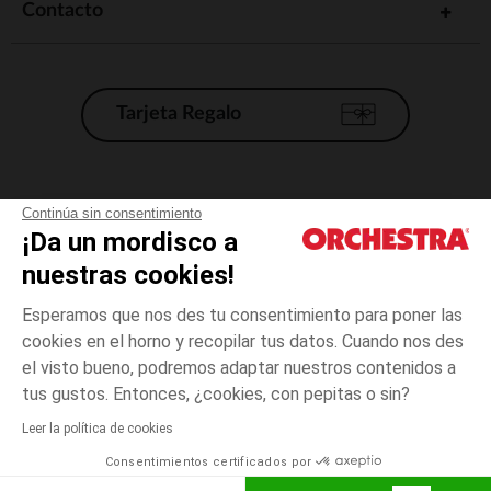
Contacto
Tarjeta Regalo
Condiciones generales de venta
Continúa sin consentimiento
¡Da un mordisco a
Aviso Legal
*Condiciones de las ofertas actuales
nuestras cookies!
Datos personales
Esperamos que nos des tu consentimiento para poner las
Gestión de las cookies
cookies en el horno y recopilar tus datos. Cuando nos des
Accesibilidad: no conforme
el visto bueno, podremos adaptar nuestros contenidos a
Rosa
Rosa
50
Orchestra adhiere al código de ética de la Federación Francesa de comercio
tus gustos. Entonces, ¿cookies, con pepitas o sin?
electrónico y venta a distancia (FEVAD) y al sistema de mediación de
comercio electrónico.
Leer la política de cookies
El pago medidante
is already available
Consentimientos certificados por
España
Lista d
AÑADIR A LA CESTA