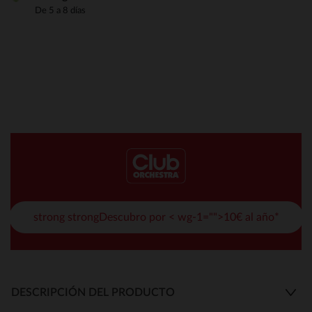
De 5 a 8 días
strong strongDescubro por < wg-1="">10€ al año*
DESCRIPCIÓN DEL PRODUCTO