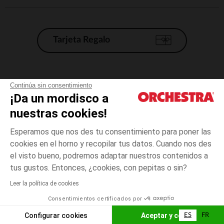
Tarjeta Regalo
Condiciones generales de venta
Continúa sin consentimiento
¡Da un mordisco a
Aviso Legal
*Condiciones de las ofertas actuales
nuestras cookies!
Datos personales
Esperamos que nos des tu consentimiento para poner las
Gestión de las cookies
cookies en el horno y recopilar tus datos. Cuando nos des
Accesibilidad: no conforme
el visto bueno, podremos adaptar nuestros contenidos a
talla
Rosa
Rosa
unica
Orchestra adhiere al código de ética de la Federación Francesa de comercio
tus gustos. Entonces, ¿cookies, con pepitas o sin?
electrónico y venta a distancia (FEVAD) y al sistema de mediación de
comercio electrónico.
Leer la política de cookies
El pago medidante
is already available
Consentimientos certificados por
España
Lista d
ELIGE UNA TALLA
Configurar cookies
Aceptar y cerrar
ES
FR