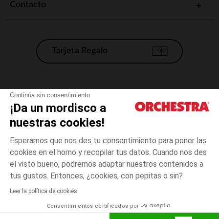
Contacto
Tarjeta Regalo
Condiciones generales de venta
Continúa sin consentimiento
¡Da un mordisco a
Aviso Legal
*Condiciones de las ofertas actuales
nuestras cookies!
Datos personales
Esperamos que nos des tu consentimiento para poner las
Gestión de las cookies
cookies en el horno y recopilar tus datos. Cuando nos des
Accesibilidad: no conforme
el visto bueno, podremos adaptar nuestros contenidos a
5
Rosa
Rosa
años
Orchestra adhiere al código de ética de la Federación Francesa de comercio
tus gustos. Entonces, ¿cookies, con pepitas o sin?
electrónico y venta a distancia (FEVAD) y al sistema de mediación de
comercio electrónico.
Leer la política de cookies
El pago medidante
is already available
Consentimientos certificados por
España
Lista d
AÑADIR A LA CESTA