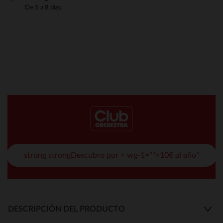
De 5 a 8 días
strong strongDescubro por < wg-1="">10€ al año*
DESCRIPCIÓN DEL PRODUCTO