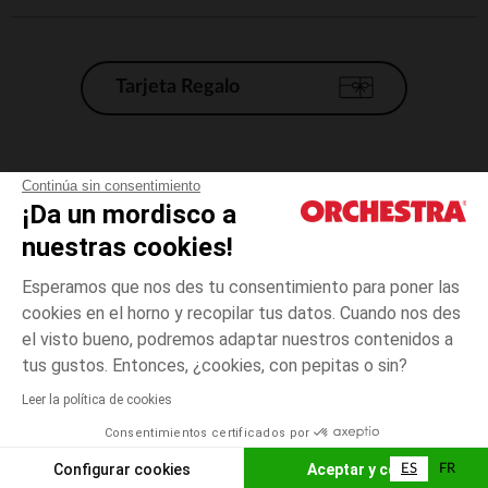
Tarjeta Regalo
Condiciones generales de venta
Continúa sin consentimiento
¡Da un mordisco a
Aviso Legal
*Condiciones de las ofertas actuales
nuestras cookies!
Datos personales
Esperamos que nos des tu consentimiento para poner las
Gestión de las cookies
cookies en el horno y recopilar tus datos. Cuando nos des
Accesibilidad: no conforme
el visto bueno, podremos adaptar nuestros contenidos a
Crudo
TALLA
Crudo
?
Orchestra adhiere al código de ética de la Federación Francesa de comercio
tus gustos. Entonces, ¿cookies, con pepitas o sin?
electrónico y venta a distancia (FEVAD) y al sistema de mediación de
comercio electrónico.
Leer la política de cookies
El pago medidante
is already available
Consentimientos certificados por
España
Lista d
ELIGE UNA TALLA
Configurar cookies
Aceptar y cerrar
ES
FR