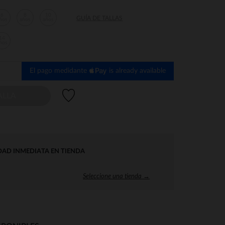
6
8
10
GUÍA DE TALLAS
ños
años
años
14
ños
El pago medidante
is already available
Lista de deseos
ALLA
DAD INMEDIATA EN TIENDA
Seleccione una tienda →