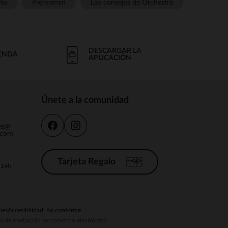
ño
Prémaman
Los consejos de Orchestra
DESCARGAR LA
IENDA
APLICACIÓN
Únete a la comunidad
nte@
.com
Tarjeta Regalo
a 14h
ies
Accesibilidad: no conforme
ema de mediación de comercio electrónico.