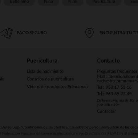
Bebé niño
Niña
Niño
Puericultura
Sue
PAGO SEGURO
ENCUENTRA TU T
Puericultura
Contacto
Lista de nacimiento
Preguntas frecuentes
Mail : atencionalclie
alo
Consejos de puericultura
orchestra-premaman
Vídeos de productos Prémaman
Tel : 958 17 53 16
Tel : 963 69 27 45
De lunes a viernes de 10h 
y de 16h a 19h
Contactar
ta
Aviso Legal
*Condiciones de las ofertas actuales
Datos personales
Gestión de las cook
la Federación Francesa de comercio electrónico y venta a distancia (FEVAD) y al sist