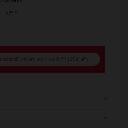
SPONIBLES
pciones
4,95 €
o
ustes de privacidad, garantizando el cumplimiento de las regula
g strongDescubro por < wg-1="">10€ al año*