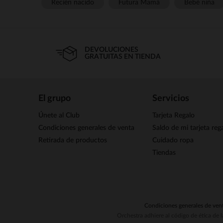
Recién nacido
Futura Mamá
Bebé niña
DEVOLUCIONES
GRATUITAS EN TIENDA
El grupo
Servicios
Únete al Club
Tarjeta Regalo
Condiciones generales de venta
Saldo de mi tarjeta reg
Retirada de productos
Cuidado ropa
Tiendas
Condiciones generales de ven
Orchestra adhiere al código de ética de 