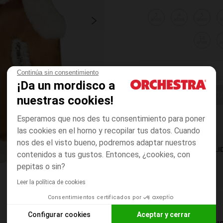
3
4
5
años
años
años
a
12
años
a
Continúa sin consentimiento
¡Da un mordisco a
ELIGE UNA T
nuestras cookies!
Esperamos que nos des tu consentimiento para poner
las cookies en el horno y recopilar tus datos. Cuando
nos des el visto bueno, podremos adaptar nuestros
DISPONIBILI
contenidos a tus gustos. Entonces, ¿cookies, con
pepitas o sin?
Leer la política de cookies
Consentimientos certificados por
Configurar cookies
Aceptar y cerrar