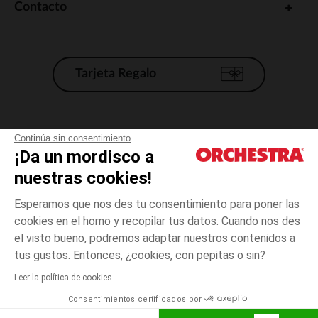
Contacto
Tarjeta Regalo
Condiciones generales de venta
Continúa sin consentimiento
¡Da un mordisco a
Aviso Legal
*Condiciones de las ofertas actuales
nuestras cookies!
Datos personales
Esperamos que nos des tu consentimiento para poner las
Gestión de las cookies
cookies en el horno y recopilar tus datos. Cuando nos des
Accesibilidad: no conforme
el visto bueno, podremos adaptar nuestros contenidos a
3
Rosa
Rosa
años
Orchestra adhiere al código de ética de la Federación Francesa de comercio
tus gustos. Entonces, ¿cookies, con pepitas o sin?
electrónico y venta a distancia (FEVAD) y al sistema de mediación de
comercio electrónico.
Leer la política de cookies
El pago medidante
is already available
Consentimientos certificados por
España
Lista d
AÑADIR A LA CESTA