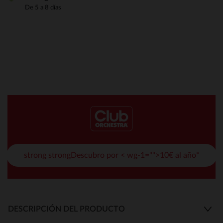
De 5 a 8 días
strong strongDescubro por < wg-1="">10€ al año*
DESCRIPCIÓN DEL PRODUCTO