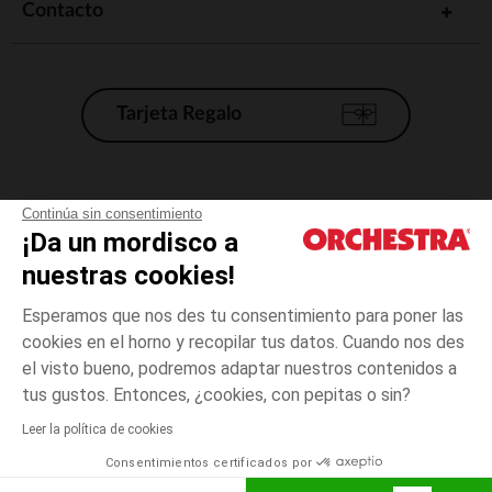
Contacto
Tarjeta Regalo
Condiciones generales de venta
Continúa sin consentimiento
¡Da un mordisco a
Aviso Legal
*Condiciones de las ofertas actuales
nuestras cookies!
Datos personales
Esperamos que nos des tu consentimiento para poner las
Gestión de las cookies
cookies en el horno y recopilar tus datos. Cuando nos des
Accesibilidad: no conforme
el visto bueno, podremos adaptar nuestros contenidos a
Crudo
TALLA
Crudo
?
Orchestra adhiere al código de ética de la Federación Francesa de comercio
tus gustos. Entonces, ¿cookies, con pepitas o sin?
electrónico y venta a distancia (FEVAD) y al sistema de mediación de
comercio electrónico.
Leer la política de cookies
El pago medidante
is already available
Consentimientos certificados por
España
Lista d
ELIGE UNA TALLA