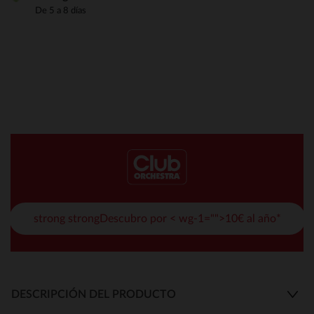
De 5 a 8 días
strong strongDescubro por < wg-1="">10€ al año*
DESCRIPCIÓN DEL PRODUCTO