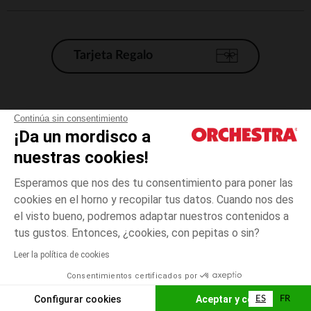
Tarjeta Regalo
Condiciones generales de venta
Continúa sin consentimiento
¡Da un mordisco a
Aviso Legal
*Condiciones de las ofertas actuales
nuestras cookies!
Datos personales
Esperamos que nos des tu consentimiento para poner las
Gestión de las cookies
cookies en el horno y recopilar tus datos. Cuando nos des
Accesibilidad: no conforme
el visto bueno, podremos adaptar nuestros contenidos a
Negro
TALLA
Negro
?
Orchestra adhiere al código de ética de la Federación Francesa de comercio
tus gustos. Entonces, ¿cookies, con pepitas o sin?
electrónico y venta a distancia (FEVAD) y al sistema de mediación de
comercio electrónico.
Leer la política de cookies
El pago medidante
is already available
Consentimientos certificados por
España
Lista d
ELIGE UNA TALLA
Configurar cookies
Aceptar y cerrar
ES
FR