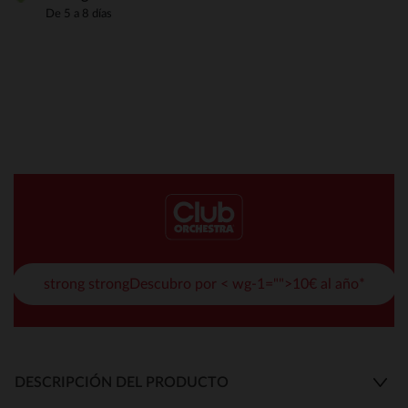
De 5 a 8 días
strong strongDescubro por < wg-1="">10€ al año*
DESCRIPCIÓN DEL PRODUCTO