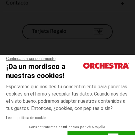
Contacto
Tarjeta Regalo
Condiciones generales de venta
Continúa sin consentimiento
¡Da un mordisco a
Aviso Legal
*Condiciones de las ofertas actuales
nuestras cookies!
Datos personales
Esperamos que nos des tu consentimiento para poner las
Gestión de las cookies
cookies en el horno y recopilar tus datos. Cuando nos des
Accesibilidad: no conforme
el visto bueno, podremos adaptar nuestros contenidos a
Rosa
TALLA
Rosa
?
Orchestra adhiere al código de ética de la Federación Francesa de comercio
tus gustos. Entonces, ¿cookies, con pepitas o sin?
electrónico y venta a distancia (FEVAD) y al sistema de mediación de
comercio electrónico.
Leer la política de cookies
El pago medidante
is already available
Consentimientos certificados por
España
Lista d
ELIGE UNA TALLA