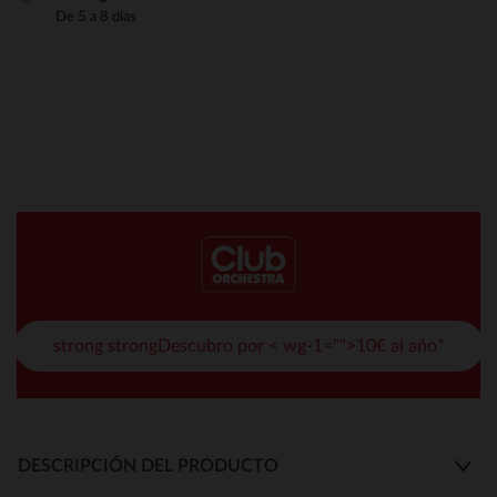
De 5 a 8 días
strong strongDescubro por < wg-1="">10€ al año*
DESCRIPCIÓN DEL PRODUCTO