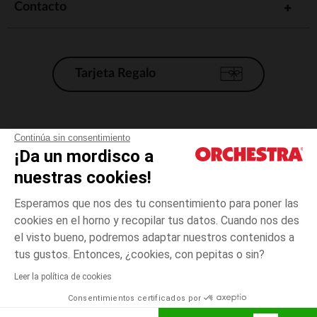
Contacto
Tarjeta Regalo
Condiciones generales de venta
Continúa sin consentimiento
¡Da un mordisco a
Aviso Legal
*Condiciones de las ofertas actuales
nuestras cookies!
Datos personales
Esperamos que nos des tu consentimiento para poner las
Gestión de las cookies
cookies en el horno y recopilar tus datos. Cuando nos des
Accesibilidad: no conforme
el visto bueno, podremos adaptar nuestros contenidos a
23-
Multicolor
Multicolor
26
Orchestra adhiere al código de ética de la Federación Francesa de comercio
tus gustos. Entonces, ¿cookies, con pepitas o sin?
electrónico y venta a distancia (FEVAD) y al sistema de mediación de
comercio electrónico.
Leer la política de cookies
El pago medidante
is already available
Consentimientos certificados por
España
Lista d
AÑADIR A LA CESTA