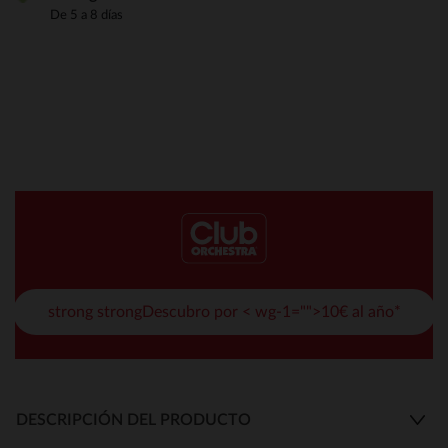
De 5 a 8 días
strong strongDescubro por < wg-1="">10€ al año*
DESCRIPCIÓN DEL PRODUCTO