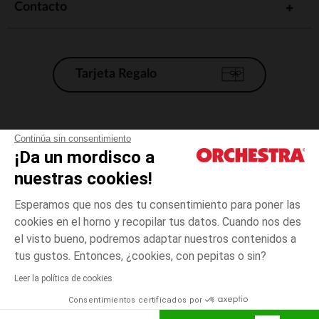
Contacto
Tarjeta Regalo
Condiciones generales de venta
Continúa sin consentimiento
¡Da un mordisco a
Aviso Legal
*Condiciones de las ofertas actuales
nuestras cookies!
Datos personales
Esperamos que nos des tu consentimiento para poner las
Gestión de las cookies
cookies en el horno y recopilar tus datos. Cuando nos des
Accesibilidad: no conforme
el visto bueno, podremos adaptar nuestros contenidos a
3
Crudo
Crudo
años
Orchestra adhiere al código de ética de la Federación Francesa de comercio
tus gustos. Entonces, ¿cookies, con pepitas o sin?
electrónico y venta a distancia (FEVAD) y al sistema de mediación de
comercio electrónico.
Leer la política de cookies
El pago medidante
is already available
Consentimientos certificados por
España
Lista d
AÑADIR A LA CESTA