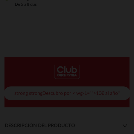
De 5 a 8 días
strong strongDescubro por < wg-1="">10€ al año*
DESCRIPCIÓN DEL PRODUCTO