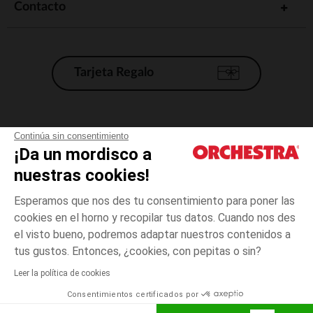
Contacto
Tarjeta Regalo
Condiciones generales de venta
Continúa sin consentimiento
¡Da un mordisco a
Aviso Legal
*Condiciones de las ofertas actuales
nuestras cookies!
Datos personales
Esperamos que nos des tu consentimiento para poner las
Gestión de las cookies
cookies en el horno y recopilar tus datos. Cuando nos des
Accesibilidad: no conforme
el visto bueno, podremos adaptar nuestros contenidos a
Amarillo
Amarillo
20
Orchestra adhiere al código de ética de la Federación Francesa de comercio
tus gustos. Entonces, ¿cookies, con pepitas o sin?
electrónico y venta a distancia (FEVAD) y al sistema de mediación de
comercio electrónico.
Leer la política de cookies
El pago medidante
is already available
Consentimientos certificados por
España
Lista d
AÑADIR A LA CESTA