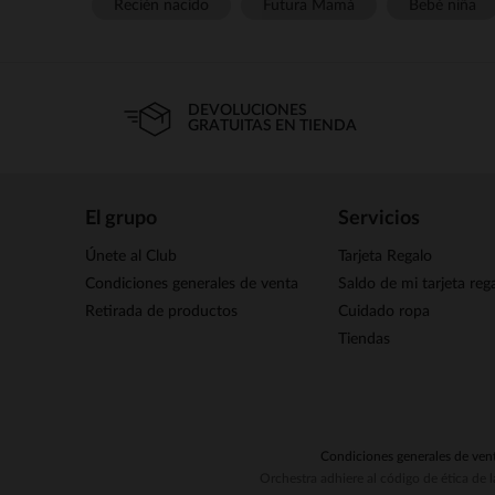
Recién nacido
Futura Mamá
Bebé niña
DEVOLUCIONES
GRATUITAS EN TIENDA
El grupo
Servicios
Únete al Club
Tarjeta Regalo
Condiciones generales de venta
Saldo de mi tarjeta reg
Retirada de productos
Cuidado ropa
Tiendas
Condiciones generales de ven
Orchestra adhiere al código de ética de 