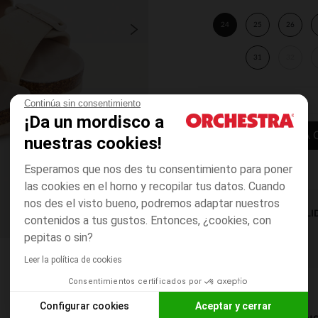
24
25
26
31
32
Continúa sin consentimiento
¡Da un mordisco a
AÑADIR A LA 
nuestras cookies!
Esperamos que nos des tu consentimiento para poner
las cookies en el horno y recopilar tus datos. Cuando
nos des el visto bueno, podremos adaptar nuestros
DISPONIBILI
contenidos a tus gustos. Entonces, ¿cookies, con
pepitas o sin?
Leer la política de cookies
Consentimientos certificados por
Configurar cookies
Aceptar y cerrar