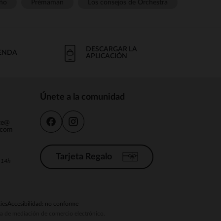
ño
Prémaman
Los consejos de Orchestra
DESCARGAR LA
IENDA
APLICACIÓN
Únete a la comunidad
nte@
.com
Tarjeta Regalo
a 14h
ies
Accesibilidad: no conforme
ema de mediación de comercio electrónico.