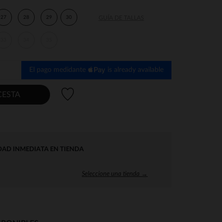
27
28
29
30
GUÍA DE TALLAS
33
34
35
El pago medidante
is already available
Lista de deseos
CESTA
DAD INMEDIATA EN TIENDA
Seleccione una tienda →