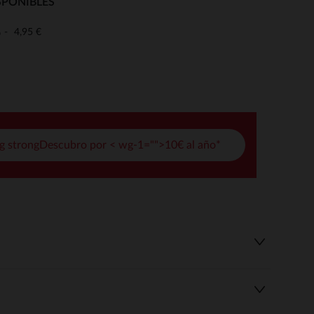
SPONIBLES
pciones
4,95 €
o
ustes de privacidad, garantizando el cumplimiento de las regula
g strongDescubro por < wg-1="">10€ al año*