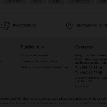
Bebé niño
Niña
Niño
Puericultura
Sue
PAGO SEGURO
ENCUENTRA TU T
Puericultura
Contacto
Lista de nacimiento
Preguntas frecuentes
Mail : atencionalclie
alo
Consejos de puericultura
orchestra-premaman
Vídeos de productos Prémaman
Tel : 958 17 53 16
Tel : 963 69 27 45
De lunes a viernes de 10h 
y de 16h a 19h
Contactar
ta
Aviso Legal
*Condiciones de las ofertas actuales
Datos personales
Gestión de las cook
la Federación Francesa de comercio electrónico y venta a distancia (FEVAD) y al sist