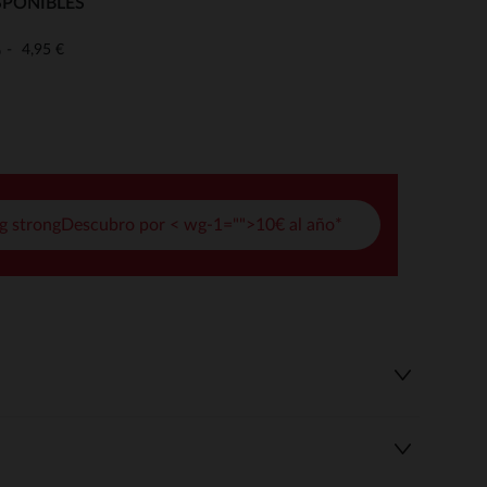
SPONIBLES
pciones
4,95 €
o
ustes de privacidad, garantizando el cumplimiento de las regula
g strongDescubro por < wg-1="">10€ al año*