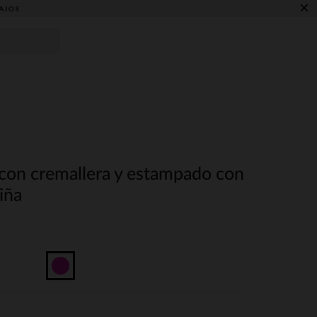
×
AJOS
 con cremallera y estampado con
iña