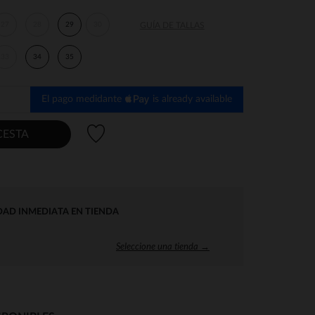
27
28
29
30
GUÍA DE TALLAS
33
34
35
El pago medidante
is already available
Lista de deseos
CESTA
DAD INMEDIATA EN TIENDA
Seleccione una tienda →