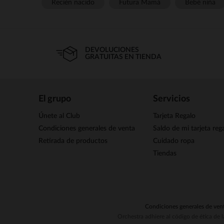
Recién nacido
Futura Mamá
Bebé niña
DEVOLUCIONES
GRATUITAS EN TIENDA
El grupo
Servicios
Únete al Club
Tarjeta Regalo
Condiciones generales de venta
Saldo de mi tarjeta reg
Retirada de productos
Cuidado ropa
Tiendas
Condiciones generales de ven
Orchestra adhiere al código de ética de 