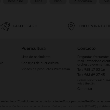
Bebé niño
Niña
Niño
Puericultura
Sue
PAGO SEGURO
ENCUENTRA TU T
Puericultura
Contacto
Lista de nacimiento
Preguntas frecuentes
Mail : atencionalclie
alo
Consejos de puericultura
orchestra-premaman
Vídeos de productos Prémaman
Tel : 958 17 53 16
Tel : 963 69 27 45
De lunes a viernes de 10h 
y de 16h a 19h
Contactar
ta
Aviso Legal
*Condiciones de las ofertas actuales
Datos personales
Gestión de las cook
la Federación Francesa de comercio electrónico y venta a distancia (FEVAD) y al sist