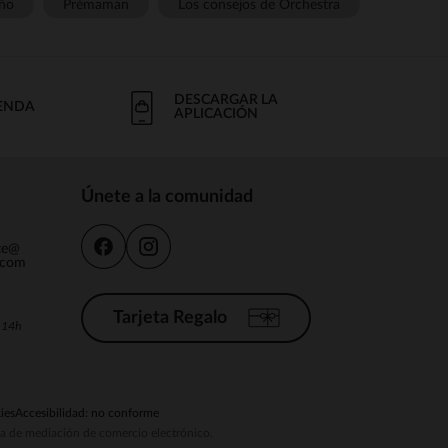
ño
Prémaman
Los consejos de Orchestra
DESCARGAR LA
IENDA
APLICACIÓN
Únete a la comunidad
nte@
.com
Tarjeta Regalo
a 14h
ies
Accesibilidad: no conforme
ema de mediación de comercio electrónico.