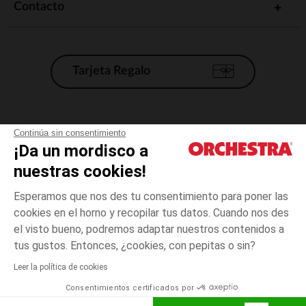
Contacto
Tarjeta Regalo
Condiciones generales de venta
Continúa sin consentimiento
¡Da un mordisco a
Aviso Legal
*Condiciones de las ofertas actuales
nuestras cookies!
Datos personales
Esperamos que nos des tu consentimiento para poner las
Gestión de las cookies
cookies en el horno y recopilar tus datos. Cuando nos des
Accesibilidad: no conforme
el visto bueno, podremos adaptar nuestros contenidos a
Negro
Negro
28
Orchestra adhiere al código de ética de la Federación Francesa de comercio
tus gustos. Entonces, ¿cookies, con pepitas o sin?
electrónico y venta a distancia (FEVAD) y al sistema de mediación de
comercio electrónico.
Leer la política de cookies
El pago medidante
is already available
Consentimientos certificados por
España
Lista d
AÑADIR A LA CESTA