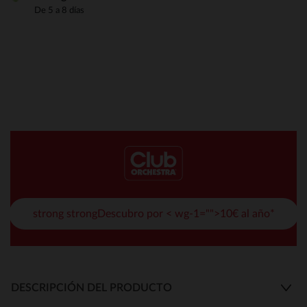
De 5 a 8 días
strong strongDescubro por < wg-1="">10€ al año*
DESCRIPCIÓN DEL PRODUCTO