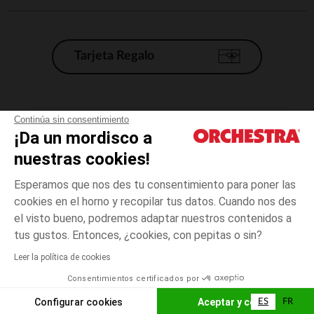
Tarjeta Regalo
Condiciones generales de venta
Continúa sin consentimiento
¡Da un mordisco a
Aviso Legal
*Condiciones de las ofertas actuales
nuestras cookies!
Datos personales
Esperamos que nos des tu consentimiento para poner las
Gestión de las cookies
cookies en el horno y recopilar tus datos. Cuando nos des
Accesibilidad: no conforme
el visto bueno, podremos adaptar nuestros contenidos a
Marrón
Marrón
24
Orchestra adhiere al código de ética de la Federación Francesa de comercio
tus gustos. Entonces, ¿cookies, con pepitas o sin?
electrónico y venta a distancia (FEVAD) y al sistema de mediación de
comercio electrónico.
Leer la política de cookies
El pago medidante
is already available
Consentimientos certificados por
España
Lista d
AÑADIR A LA CESTA
Configurar cookies
Aceptar y cerrar
ES
FR