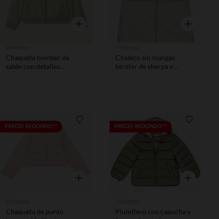
Vista rápida
Vista rápida
Orchestra
Orchestra
Chaqueta bomber de
Chaleco sin mangas
satén con detalles
bicolor de sherpa y
bordados niña
acolchado niña
Lista de requisitos
Lista de 
PRECIO REDONDO**
PRECIO REDONDO**
Vista rápida
Vista rápida
Orchestra
Orchestra
Chaqueta de punto
Plumífero con capucha y