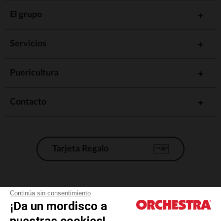
El grupo
Servicios
Puericultura
Contacto
Tarjeta Regalo
Condiciones generales de venta
Continúa sin consentimiento
¡Da un mordisco a
Aviso Legal
*Condiciones de las ofertas actuales
nuestras cookies!