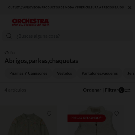
×
OUTLET // APROVECHA PRODUCTOS DE MODA Y PUERICULTURA A PRECIOS BAJOS
Niña
Abrigos,parkas,chaquetas
Pijamas Y Camisones
Vestidos
Pantalones,vaqueros
Jers
4 artículos
Ordenar | Filtrar
0
Lista de requisitos
Lista de 
PRECIO REDONDO**