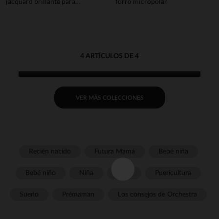
jacquard brillante para
forro micropolar
niña
4 ARTÍCULOS DE 4
VER MÁS COLECCIONES
Recién nacido
Futura Mamá
Bebé niña
Bebé niño
Niña
Niño
Puericultura
Sueño
Prémaman
Los consejos de Orchestra