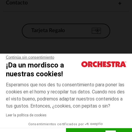
Contacto
Tarjeta Regalo
Condiciones generales de venta
Continúa sin consentimiento
¡Da un mordisco a
Aviso Legal
*Condiciones de las ofertas actuales
nuestras cookies!
Datos personales
Esperamos que nos des tu consentimiento para poner las
Gestión de las cookies
cookies en el horno y recopilar tus datos. Cuando nos des
Accesibilidad: no conforme
el visto bueno, podremos adaptar nuestros contenidos a
Crudo
TALLA
Crudo
?
Orchestra adhiere al código de ética de la Federación Francesa de comercio
tus gustos. Entonces, ¿cookies, con pepitas o sin?
electrónico y venta a distancia (FEVAD) y al sistema de mediación de
comercio electrónico.
Leer la política de cookies
El pago medidante
is already available
Consentimientos certificados por
España
Lista d
ELIGE UNA TALLA