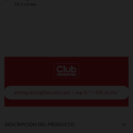
De 5 a 8 días
strong strongDescubro por < wg-1="">10€ al año*
DESCRIPCIÓN DEL PRODUCTO