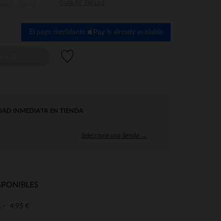
3
6
GUÍA DE TALLAS
meses
meses
El pago medidante
is already available
Lista de deseos
ALLA
DAD INMEDIATA EN TIENDA
Seleccione una tienda →
SPONIBLES
4,95 €
o