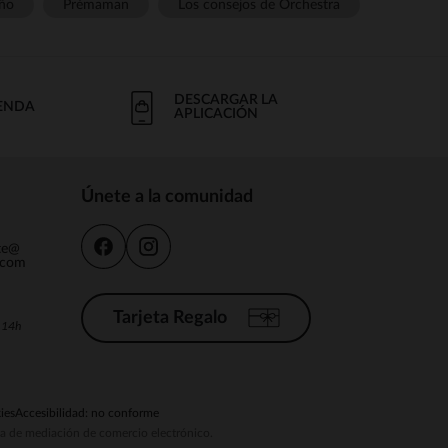
ño
Prémaman
Los consejos de Orchestra
DESCARGAR LA
IENDA
APLICACIÓN
Únete a la comunidad
nte@
.com
Tarjeta Regalo
a 14h
ies
Accesibilidad: no conforme
ema de mediación de comercio electrónico.