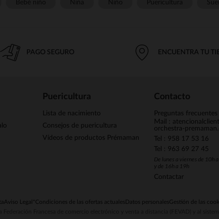
Bebé niño
Niña
Niño
Puericultura
Sue
PAGO SEGURO
ENCUENTRA TU T
Puericultura
Contacto
Lista de nacimiento
Preguntas frecuentes
Mail : atencionalclie
alo
Consejos de puericultura
orchestra-premaman
Vídeos de productos Prémaman
Tel : 958 17 53 16
Tel : 963 69 27 45
De lunes a viernes de 10h 
y de 16h a 19h
Contactar
ta
Aviso Legal
*Condiciones de las ofertas actuales
Datos personales
Gestión de las cook
la Federación Francesa de comercio electrónico y venta a distancia (FEVAD) y al sist