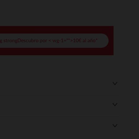
pciones
ustes de privacidad, garantizando el cumplimiento de las regula
g strongDescubro por < wg-1="">10€ al año*