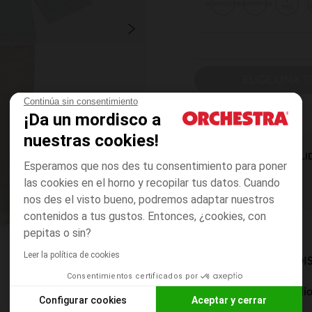
1
prematuro
nacimiento
mes
ELIGE UNA T
Continúa sin consentimiento
¡Da un mordisco a
nuestras cookies!
DISPONIBILI
Esperamos que nos des tu consentimiento para poner
las cookies en el horno y recopilar tus datos. Cuando
nos des el visto bueno, podremos adaptar nuestros
contenidos a tus gustos. Entonces, ¿cookies, con
pepitas o sin?
Leer la política de cookies
MODOS DE ENVÍO DI
Consentimientos certificados por
Entrega a domicili
Configurar cookies
Aceptar y cerrar
De 5 a 8 días