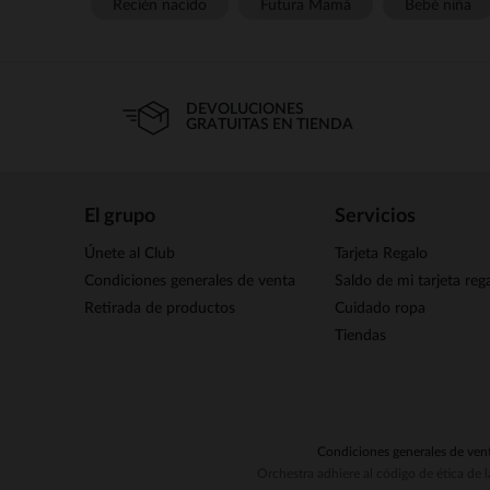
Recién nacido
Futura Mamá
Bebé niña
DEVOLUCIONES
GRATUITAS EN TIENDA
El grupo
Servicios
Únete al Club
Tarjeta Regalo
Condiciones generales de venta
Saldo de mi tarjeta reg
Retirada de productos
Cuidado ropa
Tiendas
Condiciones generales de ven
Orchestra adhiere al código de ética de 