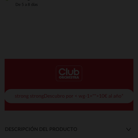
De 5 a 8 días
strong strongDescubro por < wg-1="">10€ al año*
DESCRIPCIÓN DEL PRODUCTO