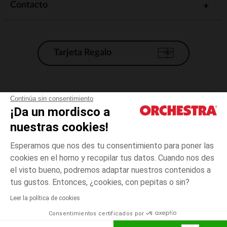
Contacto
Tarjeta Regalo
Condiciones generales de venta
Continúa sin consentimiento
¡Da un mordisco a
Aviso Legal
*Condiciones de las ofertas actuales
nuestras cookies!
Datos personales
Esperamos que nos des tu consentimiento para poner las
Gestión de las cookies
cookies en el horno y recopilar tus datos. Cuando nos des
Accesibilidad: no conforme
el visto bueno, podremos adaptar nuestros contenidos a
12
Crudo
Crudo
meses
Orchestra adhiere al código de ética de la Federación Francesa de comercio
tus gustos. Entonces, ¿cookies, con pepitas o sin?
electrónico y venta a distancia (FEVAD) y al sistema de mediación de
comercio electrónico.
Leer la política de cookies
El pago medidante
is already available
Consentimientos certificados por
España
Lista d
AÑADIR A LA CESTA