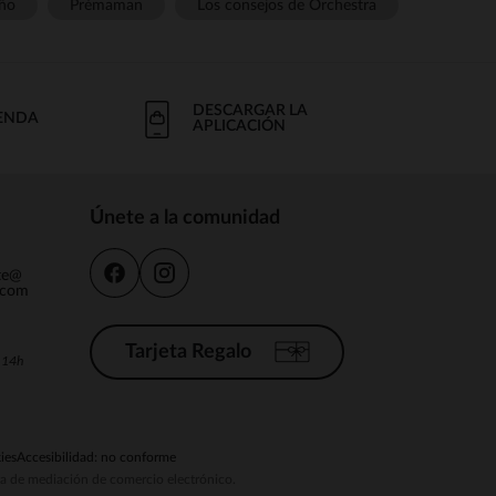
ño
Prémaman
Los consejos de Orchestra
DESCARGAR LA
IENDA
APLICACIÓN
Únete a la comunidad
nte@
.com
Tarjeta Regalo
a 14h
ies
Accesibilidad: no conforme
ema de mediación de comercio electrónico.