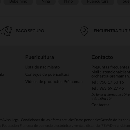
Bebé niño
Niña
Niño
Puericultura
Sue
PAGO SEGURO
ENCUENTRA TU T
Puericultura
Contacto
Lista de nacimiento
Preguntas frecuentes
Mail : atencionalclie
alo
Consejos de puericultura
orchestra-premaman
Vídeos de productos Prémaman
Tel : 958 17 53 16
Tel : 963 69 27 45
De lunes a viernes de 10h 
y de 16h a 19h
Contactar
ta
Aviso Legal
*Condiciones de las ofertas actuales
Datos personales
Gestión de las cook
la Federación Francesa de comercio electrónico y venta a distancia (FEVAD) y al sist