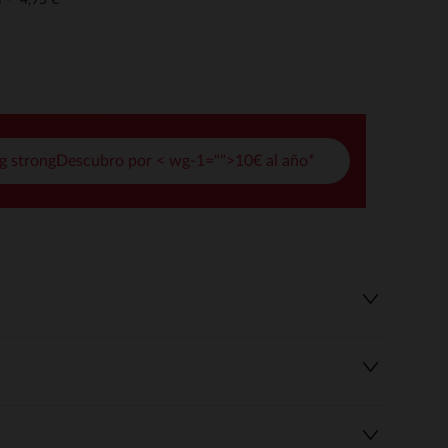
o
pciones
ustes de privacidad, garantizando el cumplimiento de las regula
g strongDescubro por < wg-1="">10€ al año*