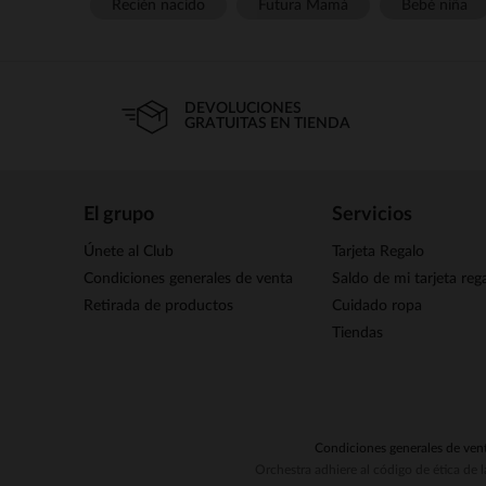
Recién nacido
Futura Mamá
Bebé niña
DEVOLUCIONES
GRATUITAS EN TIENDA
El grupo
Servicios
Únete al Club
Tarjeta Regalo
Condiciones generales de venta
Saldo de mi tarjeta reg
Retirada de productos
Cuidado ropa
Tiendas
Condiciones generales de ven
Orchestra adhiere al código de ética de 