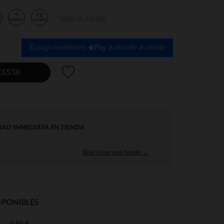
9
12
GUÍA DE TALLAS
s
meses
meses
El pago medidante
is already available
Lista de deseos
CESTA
DAD INMEDIATA EN TIENDA
Seleccione una tienda →
SPONIBLES
4,95 €