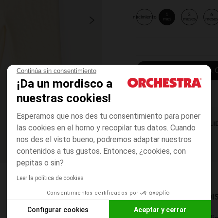
1
3
6
nacimiento
mes
meses
mese
AÑADIR A LA 
Continúa sin consentimiento
¡Da un mordisco a
nuestras cookies!
Esperamos que nos des tu consentimiento para poner
DISPONIBILI
las cookies en el horno y recopilar tus datos. Cuando
nos des el visto bueno, podremos adaptar nuestros
contenidos a tus gustos. Entonces, ¿cookies, con
pepitas o sin?
Leer la política de cookies
Consentimientos certificados por
MODOS DE ENVÍO DI
Configurar cookies
Aceptar y cerrar