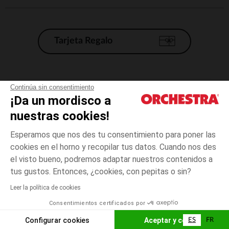
Tarjeta Regalo
Condiciones generales de venta
Continúa sin consentimiento
¡Da un mordisco a
Aviso Legal
*Condiciones de las ofertas actuales
nuestras cookies!
Datos personales
Esperamos que nos des tu consentimiento para poner las
Gestión de las cookies
cookies en el horno y recopilar tus datos. Cuando nos des
Accesibilidad: no conforme
el visto bueno, podremos adaptar nuestros contenidos a
3
Crudo
Crudo
meses
Orchestra adhiere al código de ética de la Federación Francesa de comercio
tus gustos. Entonces, ¿cookies, con pepitas o sin?
electrónico y venta a distancia (FEVAD) y al sistema de mediación de
comercio electrónico.
Leer la política de cookies
El pago medidante
is already available
Consentimientos certificados por
España
Lista d
AÑADIR A LA CESTA
Configurar cookies
Aceptar y cerrar
ES
FR