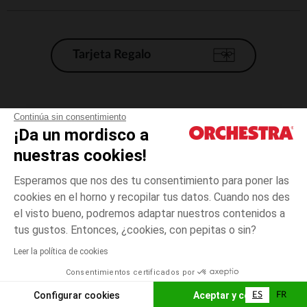
Tarjeta Regalo
Condiciones generales de venta
Continúa sin consentimiento
¡Da un mordisco a
Aviso Legal
*Condiciones de las ofertas actuales
nuestras cookies!
Datos personales
Esperamos que nos des tu consentimiento para poner las
Gestión de las cookies
cookies en el horno y recopilar tus datos. Cuando nos des
Accesibilidad: no conforme
el visto bueno, podremos adaptar nuestros contenidos a
1
Beige
Beige
mes
Orchestra adhiere al código de ética de la Federación Francesa de comercio
tus gustos. Entonces, ¿cookies, con pepitas o sin?
electrónico y venta a distancia (FEVAD) y al sistema de mediación de
comercio electrónico.
Leer la política de cookies
El pago medidante
is already available
Consentimientos certificados por
España
Lista d
AÑADIR A LA CESTA
Configurar cookies
Aceptar y cerrar
ES
FR