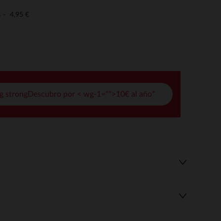
pciones
4,95 €
o
ustes de privacidad, garantizando el cumplimiento de las regula
g strongDescubro por < wg-1="">10€ al año*