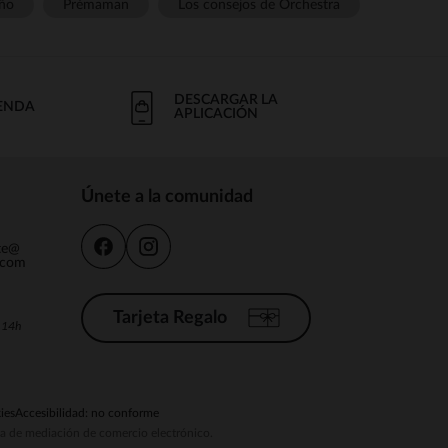
ño
Prémaman
Los consejos de Orchestra
DESCARGAR LA
IENDA
APLICACIÓN
Únete a la comunidad
nte@
.com
Tarjeta Regalo
a 14h
ies
Accesibilidad: no conforme
ema de mediación de comercio electrónico.