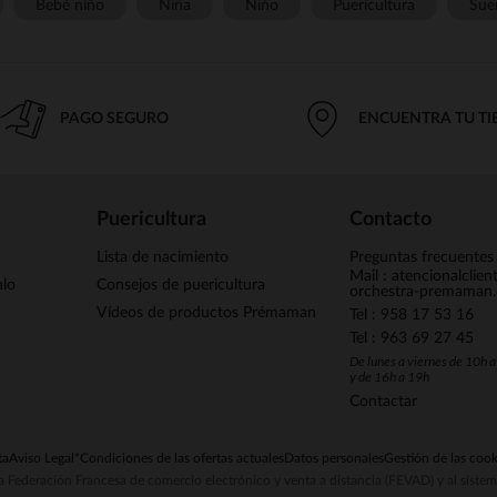
Bebé niño
Niña
Niño
Puericultura
Sue
PAGO SEGURO
ENCUENTRA TU T
Puericultura
Contacto
Lista de nacimiento
Preguntas frecuentes
Mail : atencionalclie
alo
Consejos de puericultura
orchestra-premaman
Vídeos de productos Prémaman
Tel : 958 17 53 16
Tel : 963 69 27 45
De lunes a viernes de 10h 
y de 16h a 19h
Contactar
ta
Aviso Legal
*Condiciones de las ofertas actuales
Datos personales
Gestión de las cook
la Federación Francesa de comercio electrónico y venta a distancia (FEVAD) y al sist