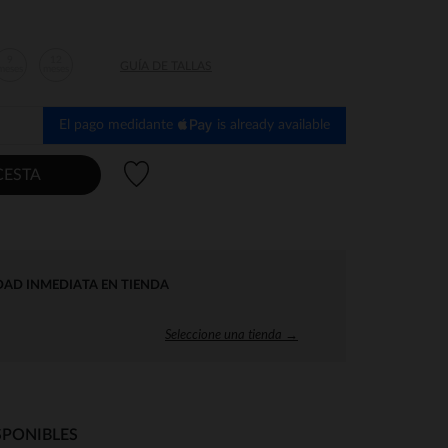
9
12
GUÍA DE TALLAS
meses
meses
El pago medidante
is already available
Lista de deseos
CESTA
DAD INMEDIATA EN TIENDA
Seleccione una tienda →
SPONIBLES