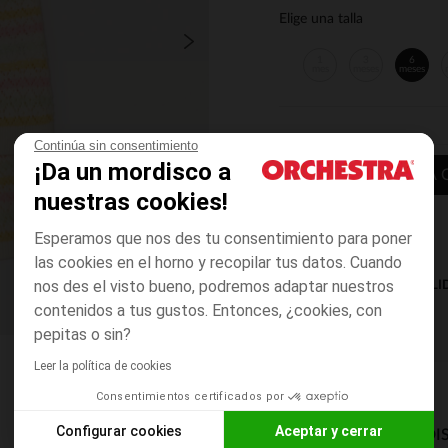
Elige una talla
1
3
6
mes
meses
meses
Continúa sin consentimiento
¡Da un mordisco a
AÑADIR A LA 
nuestras cookies!
Esperamos que nos des tu consentimiento para poner
las cookies en el horno y recopilar tus datos. Cuando
nos des el visto bueno, podremos adaptar nuestros
DISPONIBILI
contenidos a tus gustos. Entonces, ¿cookies, con
pepitas o sin?
Leer la política de cookies
Consentimientos certificados por
Configurar cookies
Aceptar y cerrar
MODOS DE ENVÍO DI