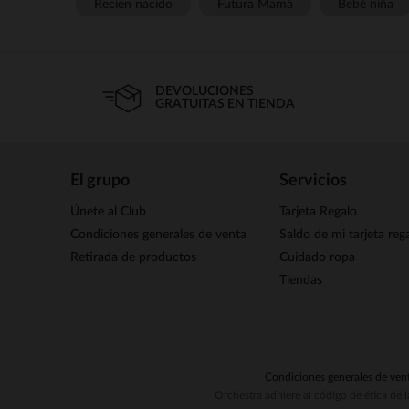
Recién nacido
Futura Mamá
Bebé niña
DEVOLUCIONES
GRATUITAS EN TIENDA
El grupo
Servicios
Únete al Club
Tarjeta Regalo
Condiciones generales de venta
Saldo de mi tarjeta reg
Retirada de productos
Cuidado ropa
Tiendas
Condiciones generales de ven
Orchestra adhiere al código de ética de 