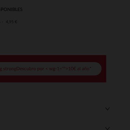
pciones
SPONIBLES
ustes de privacidad, garantizando el cumplimiento de las regula
4,95 €
o
g strongDescubro por < wg-1="">10€ al año*