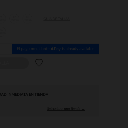
9
12
18
GUÍA DE TALLAS
eses
meses
meses
36
eses
El pago medidante
is already available
Lista de deseos
ALLA
DAD INMEDIATA EN TIENDA
Seleccione una tienda →