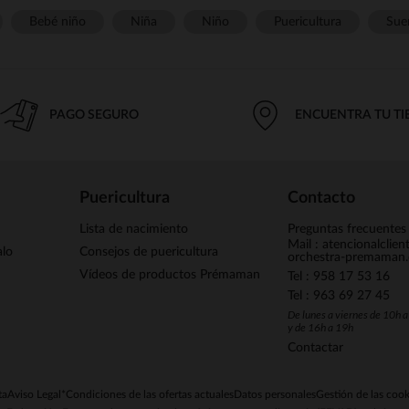
Bebé niño
Niña
Niño
Puericultura
Sue
PAGO SEGURO
ENCUENTRA TU T
Puericultura
Contacto
Lista de nacimiento
Preguntas frecuentes
Mail : atencionalclie
alo
Consejos de puericultura
orchestra-premaman
Vídeos de productos Prémaman
Tel : 958 17 53 16
Tel : 963 69 27 45
De lunes a viernes de 10h 
y de 16h a 19h
Contactar
ta
Aviso Legal
*Condiciones de las ofertas actuales
Datos personales
Gestión de las cook