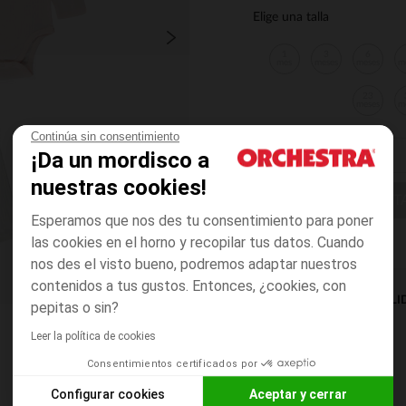
Elige una talla
1
3
6
mes
meses
meses
m
23
meses
m
Continúa sin consentimiento
¡Da un mordisco a
nuestras cookies!
ELIGE UNA T
Esperamos que nos des tu consentimiento para poner
las cookies en el horno y recopilar tus datos. Cuando
nos des el visto bueno, podremos adaptar nuestros
contenidos a tus gustos. Entonces, ¿cookies, con
DISPONIBILI
pepitas o sin?
Leer la política de cookies
Consentimientos certificados por
Configurar cookies
Aceptar y cerrar