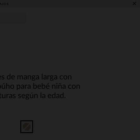
×
AJOS
es de manga larga con
úho para bebé niña con
turas según la edad.