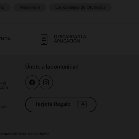
ño
Prémaman
Los consejos de Orchestra
DESCARGAR LA
IENDA
APLICACIÓN
Únete a la comunidad
nte@
.com
Tarjeta Regalo
a 14h
ies
Accesibilidad: no conforme