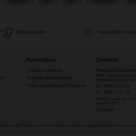
Bebé niño
Niña
Niño
Puericultura
Sue
PAGO SEGURO
ENCUENTRA TU T
Puericultura
Contacto
Lista de nacimiento
Preguntas frecuentes
Mail : atencionalclie
alo
Consejos de puericultura
orchestra-premaman
Vídeos de productos Prémaman
Tel : 958 17 53 16
Tel : 963 69 27 45
De lunes a viernes de 10h 
y de 16h a 19h
Contactar
ta
Aviso Legal
*Condiciones de las ofertas actuales
Datos personales
Gestión de las cook
la Federación Francesa de comercio electrónico y venta a distancia (FEVAD) y al sist