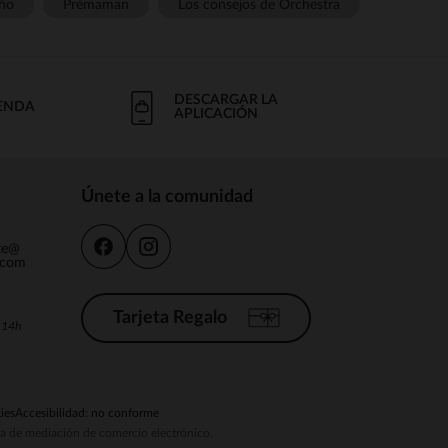
ño
Prémaman
Los consejos de Orchestra
DESCARGAR LA
IENDA
APLICACIÓN
Únete a la comunidad
nte@
.com
Tarjeta Regalo
a 14h
ies
Accesibilidad: no conforme
ema de mediación de comercio electrónico.