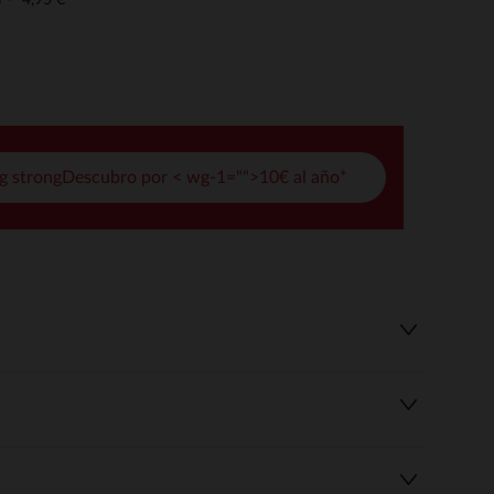
o
pciones
ustes de privacidad, garantizando el cumplimiento de las regula
g strongDescubro por < wg-1="">10€ al año*