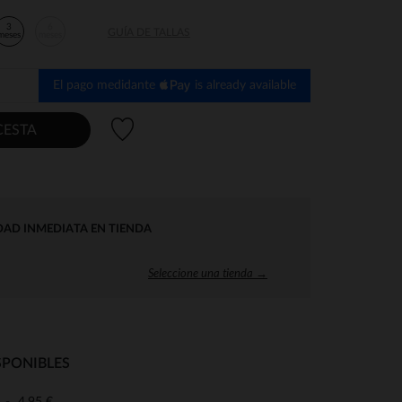
3
6
GUÍA DE TALLAS
meses
meses
El pago medidante
is already available
Lista de deseos
CESTA
DAD INMEDIATA EN TIENDA
Seleccione una tienda →
SPONIBLES
4,95 €