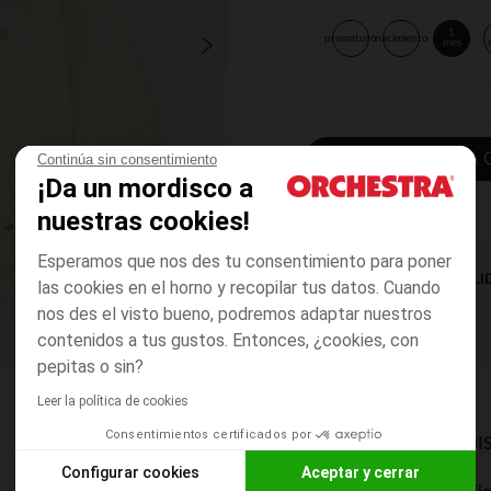
1
prematuro
nacimiento
mes
AÑADIR A LA 
Continúa sin consentimiento
¡Da un mordisco a
nuestras cookies!
Esperamos que nos des tu consentimiento para poner
DISPONIBILI
las cookies en el horno y recopilar tus datos. Cuando
nos des el visto bueno, podremos adaptar nuestros
contenidos a tus gustos. Entonces, ¿cookies, con
pepitas o sin?
Leer la política de cookies
Consentimientos certificados por
MODOS DE ENVÍO DI
Configurar cookies
Aceptar y cerrar