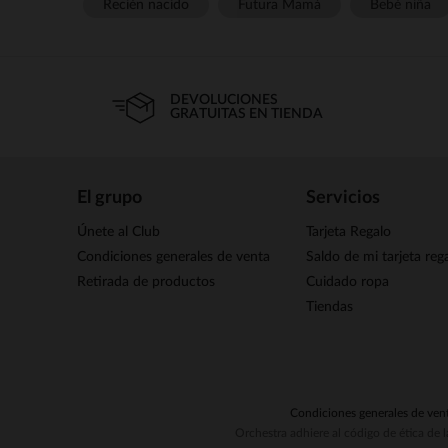
Recién nacido
Futura Mamá
Bebé niña
DEVOLUCIONES
GRATUITAS EN TIENDA
El grupo
Servicios
Únete al Club
Tarjeta Regalo
Condiciones generales de venta
Saldo de mi tarjeta reg
Retirada de productos
Cuidado ropa
Tiendas
Condiciones generales de ven
Orchestra adhiere al código de ética de 