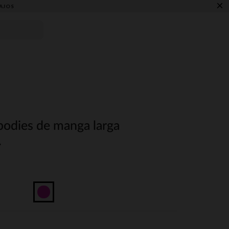
×
AJOS
bodies de manga larga
.