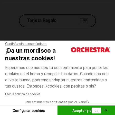
Tarjeta Regalo
Condiciones generales de venta
Continúa sin consentimiento
¡Da un mordisco a
Aviso Legal
*Condiciones de las ofertas actuales
nuestras cookies!
Datos personales
Esperamos que nos des tu consentimiento para poner las
Gestión de las cookies
cookies en el horno y recopilar tus datos. Cuando nos des
Accesibilidad: no conforme
el visto bueno, podremos adaptar nuestros contenidos a
talla
Beige
Beige
unica
Orchestra adhiere al código de ética de la Federación Francesa de comercio
tus gustos. Entonces, ¿cookies, con pepitas o sin?
electrónico y venta a distancia (FEVAD) y al sistema de mediación de
comercio electrónico.
Leer la política de cookies
El pago medidante
is already available
Consentimientos certificados por
España
Lista d
AÑADIR A LA CESTA
Configurar cookies
Aceptar y cerrar
ES
FR