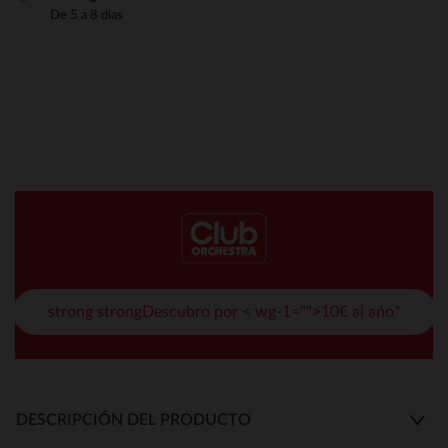
De 5 a 8 días
strong strongDescubro por < wg-1="">10€ al año*
DESCRIPCIÓN DEL PRODUCTO