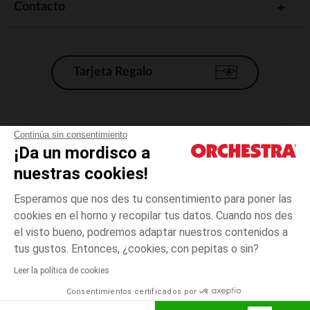
Contacto
Tarjeta Regalo
Condiciones generales de venta
Continúa sin consentimiento
¡Da un mordisco a
Aviso Legal
*Condiciones de las ofertas actuales
nuestras cookies!
Datos personales
Esperamos que nos des tu consentimiento para poner las
Gestión de las cookies
cookies en el horno y recopilar tus datos. Cuando nos des
Accesibilidad: no conforme
el visto bueno, podremos adaptar nuestros contenidos a
talla
Crudo
Crudo
unica
Orchestra adhiere al código de ética de la Federación Francesa de comercio
tus gustos. Entonces, ¿cookies, con pepitas o sin?
electrónico y venta a distancia (FEVAD) y al sistema de mediación de
comercio electrónico.
Leer la política de cookies
El pago medidante
is already available
Consentimientos certificados por
España
Lista d
ELIGE UNA TALLA