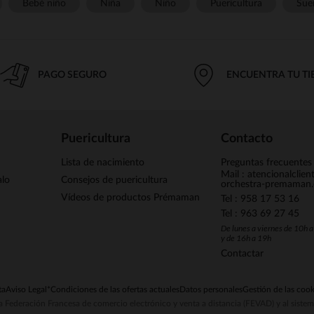
Bebé niño
Niña
Niño
Puericultura
Sue
PAGO SEGURO
ENCUENTRA TU T
Puericultura
Contacto
Lista de nacimiento
Preguntas frecuentes
Mail : atencionalclie
alo
Consejos de puericultura
orchestra-premaman
Vídeos de productos Prémaman
Tel : 958 17 53 16
Tel : 963 69 27 45
De lunes a viernes de 10h 
y de 16h a 19h
Contactar
ta
Aviso Legal
*Condiciones de las ofertas actuales
Datos personales
Gestión de las cook
la Federación Francesa de comercio electrónico y venta a distancia (FEVAD) y al sist