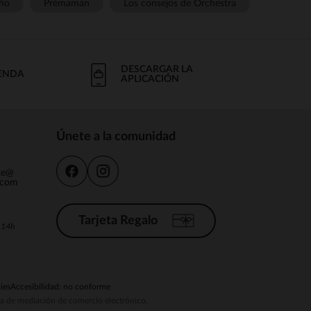
ño
Prémaman
Los consejos de Orchestra
DESCARGAR LA
IENDA
APLICACIÓN
Únete a la comunidad
nte@
.com
Tarjeta Regalo
a 14h
ies
Accesibilidad: no conforme
ema de mediación de comercio electrónico.