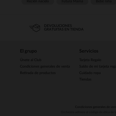
Recién nacido
Futura Mamá
Bebé niña
DEVOLUCIONES
GRATUITAS EN TIENDA
El grupo
Servicios
Únete al Club
Tarjeta Regalo
Condiciones generales de venta
Saldo de mi tarjeta reg
Retirada de productos
Cuidado ropa
Tiendas
Condiciones generales de ven
Orchestra adhiere al código de ética de 