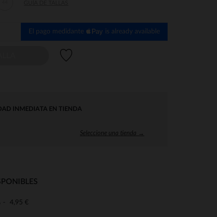
44
GUÍA DE TALLAS
El pago medidante
is already available
Lista de deseos
ALLA
DAD INMEDIATA EN TIENDA
Seleccione una tienda →
SPONIBLES
4,95 €
o