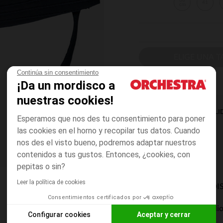
38
41
cm
ELIGE UNA T
Continúa sin consentimiento
¡Da un mordisco a
nuestras cookies!
DISPONIBILI
Esperamos que nos des tu consentimiento para poner
las cookies en el horno y recopilar tus datos. Cuando
nos des el visto bueno, podremos adaptar nuestros
contenidos a tus gustos. Entonces, ¿cookies, con
pepitas o sin?
Leer la política de cookies
MODOS DE ENVÍO DI
Consentimientos certificados por
Entrega a domicili
Configurar cookies
Aceptar y cerrar
De 5 a 8 días