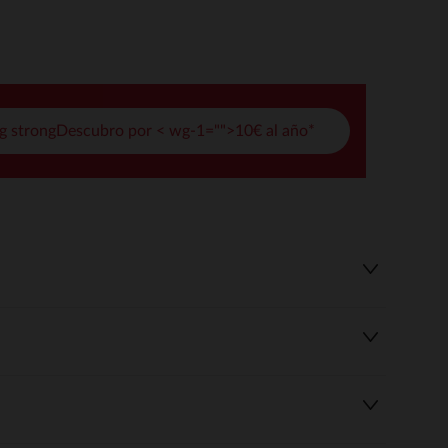
pciones
ustes de privacidad, garantizando el cumplimiento de las regula
g strongDescubro por < wg-1="">10€ al año*