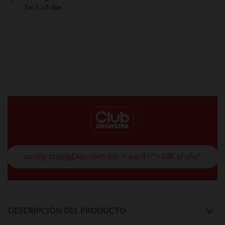
De 5 a 8 días
strong strongDescubro por < wg-1="">10€ al año*
DESCRIPCIÓN DEL PRODUCTO