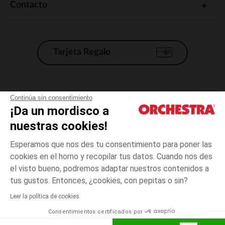
Contacto
Tarjeta Regalo
Condiciones generales de venta
Continúa sin consentimiento
¡Da un mordisco a
Aviso Legal
*Condiciones de las ofertas actuales
nuestras cookies!
Datos personales
Esperamos que nos des tu consentimiento para poner las
Gestión de las cookies
cookies en el horno y recopilar tus datos. Cuando nos des
Accesibilidad: no conforme
el visto bueno, podremos adaptar nuestros contenidos a
Cumin
TALLA
Cumin
?
Orchestra adhiere al código de ética de la Federación Francesa de comercio
tus gustos. Entonces, ¿cookies, con pepitas o sin?
electrónico y venta a distancia (FEVAD) y al sistema de mediación de
comercio electrónico.
Leer la política de cookies
El pago medidante
is already available
Consentimientos certificados por
España
Lista d
ELIGE UNA TALLA