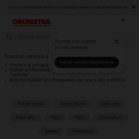
×
OUTLET // APROVECHA PRODUCTOS DE MODA Y PUERICULTURA A PRECIOS BAJOS
Accede a tu cuenta
y a tus ventajas
Nuestros consejos para una búsqueda eficaz:
Iniciar sesión/Registrarse
Verifica la ortografía de la búsqueda
Utiliza preferentemente términos genéricos como
"vestido"
Intenta realizar una búsqueda con una o dos palabras
Recién nacido
Futura Mamá
Bebé niña
Bebé niño
Niña
Niño
Puericultura
Sueño
Prémaman