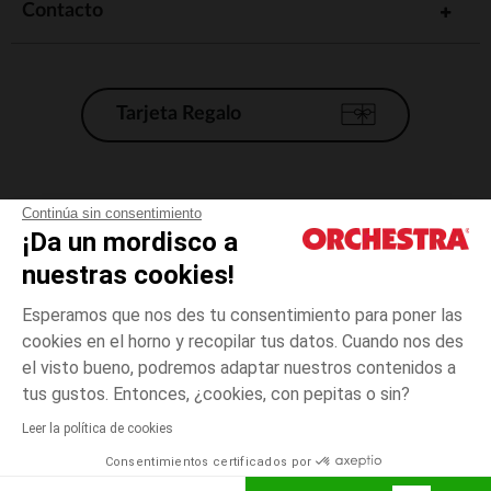
Contacto
Tarjeta Regalo
Condiciones generales de venta
Continúa sin consentimiento
¡Da un mordisco a
Aviso Legal
*Condiciones de las ofertas actuales
nuestras cookies!
Datos personales
Esperamos que nos des tu consentimiento para poner las
Gestión de las cookies
cookies en el horno y recopilar tus datos. Cuando nos des
Accesibilidad: no conforme
el visto bueno, podremos adaptar nuestros contenidos a
Verde
TALLA
Verde
?
Orchestra adhiere al código de ética de la Federación Francesa de comercio
tus gustos. Entonces, ¿cookies, con pepitas o sin?
electrónico y venta a distancia (FEVAD) y al sistema de mediación de
comercio electrónico.
Leer la política de cookies
El pago medidante
is already available
Consentimientos certificados por
España
Lista d
ELIGE UNA TALLA