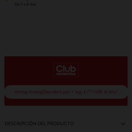
De 5 a 8 días
strong strongDescubro por < wg-1="">10€ al año*
DESCRIPCIÓN DEL PRODUCTO