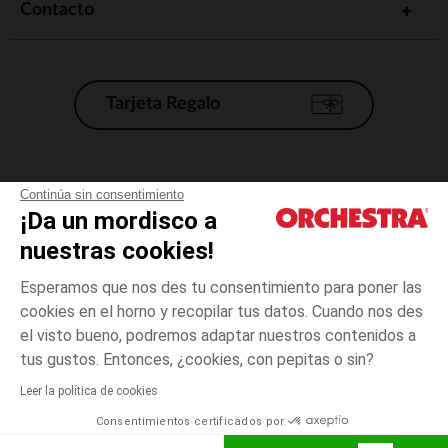
Contacto
Tarjeta Regalo
Condiciones generales de venta
Continúa sin consentimiento
¡Da un mordisco a
Aviso Legal
*Condiciones de las ofertas actuales
nuestras cookies!
Datos personales
Esperamos que nos des tu consentimiento para poner las
Gestión de las cookies
cookies en el horno y recopilar tus datos. Cuando nos des
Accesibilidad: no conforme
el visto bueno, podremos adaptar nuestros contenidos a
3
Verde
Verde
meses
Orchestra adhiere al código de ética de la Federación Francesa de comercio
tus gustos. Entonces, ¿cookies, con pepitas o sin?
electrónico y venta a distancia (FEVAD) y al sistema de mediación de
comercio electrónico.
Leer la política de cookies
El pago medidante
is already available
Consentimientos certificados por
España
Lista d
AÑADIR A LA CESTA