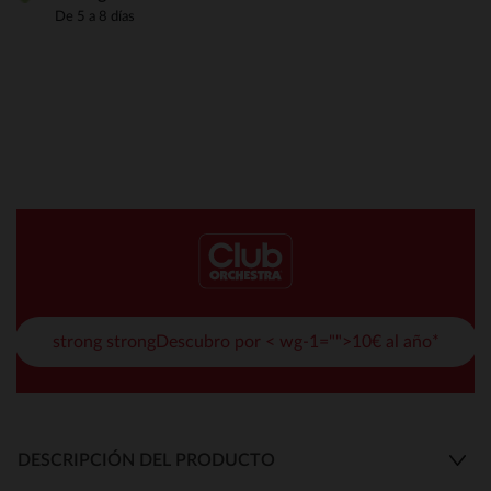
De 5 a 8 días
strong strongDescubro por < wg-1="">10€ al año*
DESCRIPCIÓN DEL PRODUCTO