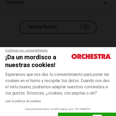
Contacto
Tarjeta Regalo
Condiciones generales de venta
Continúa sin consentimiento
¡Da un mordisco a
Aviso Legal
*Condiciones de las ofertas actuales
nuestras cookies!
Datos personales
Esperamos que nos des tu consentimiento para poner las
Gestión de las cookies
cookies en el horno y recopilar tus datos. Cuando nos des
Accesibilidad: no conforme
el visto bueno, podremos adaptar nuestros contenidos a
Marrón
Marrón
16
Orchestra adhiere al código de ética de la Federación Francesa de comercio
tus gustos. Entonces, ¿cookies, con pepitas o sin?
electrónico y venta a distancia (FEVAD) y al sistema de mediación de
comercio electrónico.
Leer la política de cookies
El pago medidante
is already available
Consentimientos certificados por
España
Lista d
AÑADIR A LA CESTA