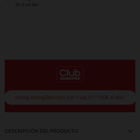
De 5 a 8 días
strong strongDescubro por < wg-1="">10€ al año*
DESCRIPCIÓN DEL PRODUCTO