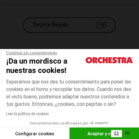
Tarjeta Regalo
Condiciones generales de venta
Continúa sin consentimiento
¡Da un mordisco a
Aviso Legal
*Condiciones de las ofertas actuales
nuestras cookies!
Datos personales
Esperamos que nos des tu consentimiento para poner las
Gestión de las cookies
cookies en el horno y recopilar tus datos. Cuando nos des
Accesibilidad: no conforme
el visto bueno, podremos adaptar nuestros contenidos a
Azul
TALLA
Azul
?
Orchestra adhiere al código de ética de la Federación Francesa de comercio
tus gustos. Entonces, ¿cookies, con pepitas o sin?
electrónico y venta a distancia (FEVAD) y al sistema de mediación de
comercio electrónico.
Leer la política de cookies
El pago medidante
is already available
Consentimientos certificados por
España
Lista d
ELIGE UNA TALLA
Configurar cookies
Aceptar y cerrar
ES
FR