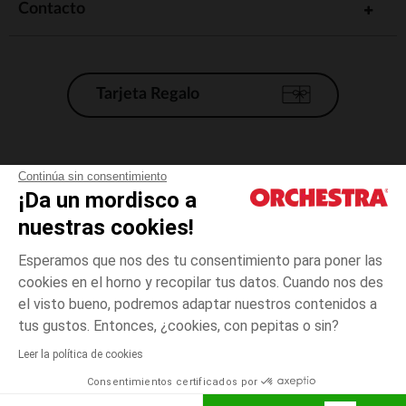
Contacto
Tarjeta Regalo
Condiciones generales de venta
Continúa sin consentimiento
¡Da un mordisco a
Aviso Legal
*Condiciones de las ofertas actuales
nuestras cookies!
Datos personales
Esperamos que nos des tu consentimiento para poner las
Gestión de las cookies
cookies en el horno y recopilar tus datos. Cuando nos des
Accesibilidad: no conforme
el visto bueno, podremos adaptar nuestros contenidos a
3
Crudo
Crudo
meses
Orchestra adhiere al código de ética de la Federación Francesa de comercio
tus gustos. Entonces, ¿cookies, con pepitas o sin?
electrónico y venta a distancia (FEVAD) y al sistema de mediación de
comercio electrónico.
Leer la política de cookies
El pago medidante
is already available
Consentimientos certificados por
España
Lista d
AÑADIR A LA CESTA