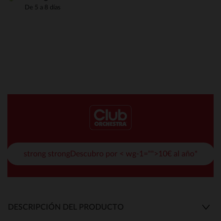
De 5 a 8 días
strong strongDescubro por < wg-1="">10€ al año*
DESCRIPCIÓN DEL PRODUCTO