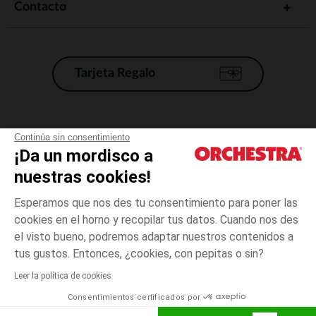
Contacto
Tarjeta Regalo
Condiciones generales de venta
Continúa sin consentimiento
¡Da un mordisco a
Aviso Legal
*Condiciones de las ofertas actuales
nuestras cookies!
Datos personales
Esperamos que nos des tu consentimiento para poner las
Gestión de las cookies
cookies en el horno y recopilar tus datos. Cuando nos des
Accesibilidad: no conforme
el visto bueno, podremos adaptar nuestros contenidos a
3
Crudo
Crudo
meses
Orchestra adhiere al código de ética de la Federación Francesa de comercio
tus gustos. Entonces, ¿cookies, con pepitas o sin?
electrónico y venta a distancia (FEVAD) y al sistema de mediación de
comercio electrónico.
Leer la política de cookies
El pago medidante
is already available
Consentimientos certificados por
España
Lista d
AÑADIR A LA CESTA