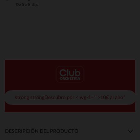
De 5 a 8 días
strong strongDescubro por < wg-1="">10€ al año*
DESCRIPCIÓN DEL PRODUCTO