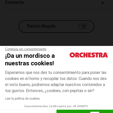
Contacto
Tarjeta Regalo
Condiciones generales de venta
Continúa sin consentimiento
¡Da un mordisco a
Aviso Legal
*Condiciones de las ofertas actuales
nuestras cookies!
Datos personales
Esperamos que nos des tu consentimiento para poner las
Gestión de las cookies
cookies en el horno y recopilar tus datos. Cuando nos des
Accesibilidad: no conforme
el visto bueno, podremos adaptar nuestros contenidos a
3
Azul
Azul
meses
Orchestra adhiere al código de ética de la Federación Francesa de comercio
tus gustos. Entonces, ¿cookies, con pepitas o sin?
electrónico y venta a distancia (FEVAD) y al sistema de mediación de
comercio electrónico.
Leer la política de cookies
El pago medidante
is already available
Consentimientos certificados por
España
Lista d
AÑADIR A LA CESTA