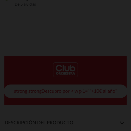
De 5 a 8 días
strong strongDescubro por < wg-1="">10€ al año*
DESCRIPCIÓN DEL PRODUCTO