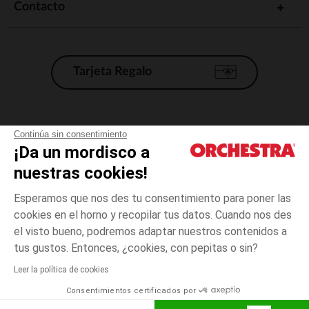
Contacto
Tarjeta Regalo
Condiciones generales de venta
Continúa sin consentimiento
¡Da un mordisco a
Aviso Legal
*Condiciones de las ofertas actuales
nuestras cookies!
Datos personales
Esperamos que nos des tu consentimiento para poner las
Gestión de las cookies
cookies en el horno y recopilar tus datos. Cuando nos des
Accesibilidad: no conforme
el visto bueno, podremos adaptar nuestros contenidos a
3
Crudo
Crudo
meses
Orchestra adhiere al código de ética de la Federación Francesa de comercio
tus gustos. Entonces, ¿cookies, con pepitas o sin?
electrónico y venta a distancia (FEVAD) y al sistema de mediación de
comercio electrónico.
Leer la política de cookies
El pago medidante
is already available
Consentimientos certificados por
España
Lista d
AÑADIR A LA CESTA