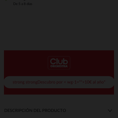
De 5 a 8 días
strong strongDescubro por < wg-1="">10€ al año*
DESCRIPCIÓN DEL PRODUCTO