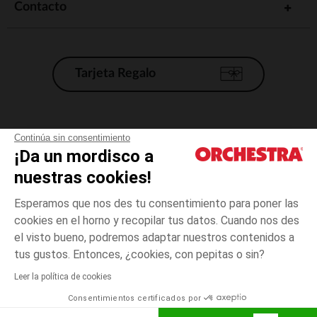
Contacto
Tarjeta Regalo
Condiciones generales de venta
Continúa sin consentimiento
¡Da un mordisco a
Aviso Legal
*Condiciones de las ofertas actuales
nuestras cookies!
Datos personales
Esperamos que nos des tu consentimiento para poner las
Gestión de las cookies
cookies en el horno y recopilar tus datos. Cuando nos des
Accesibilidad: no conforme
el visto bueno, podremos adaptar nuestros contenidos a
Crudo
TALLA
Crudo
?
Orchestra adhiere al código de ética de la Federación Francesa de comercio
tus gustos. Entonces, ¿cookies, con pepitas o sin?
electrónico y venta a distancia (FEVAD) y al sistema de mediación de
comercio electrónico.
Leer la política de cookies
El pago medidante
is already available
Consentimientos certificados por
España
Lista d
ELIGE UNA TALLA