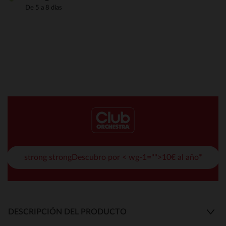
De 5 a 8 días
strong strongDescubro por < wg-1="">10€ al año*
DESCRIPCIÓN DEL PRODUCTO