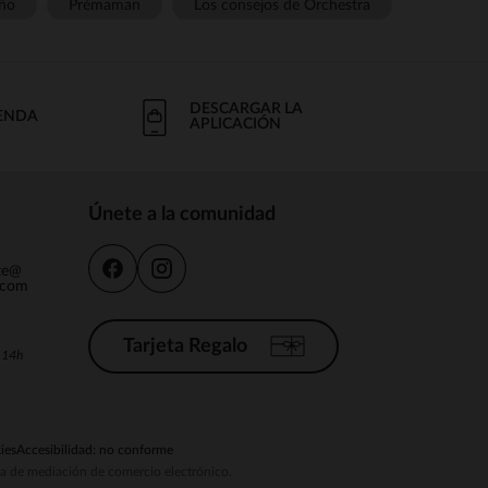
ño
Prémaman
Los consejos de Orchestra
DESCARGAR LA
IENDA
APLICACIÓN
Únete a la comunidad
nte@
.com
Tarjeta Regalo
a 14h
ies
Accesibilidad: no conforme
ema de mediación de comercio electrónico.