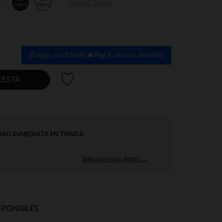
2
18
23
GUÍA DE TALLAS
es
meses
meses
El pago medidante
is already available
Lista de deseos
CESTA
DAD INMEDIATA EN TIENDA
Seleccione una tienda →
SPONIBLES