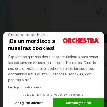
3
6
9
1
meses
meses
meses
mes
36
meses
Continúa sin consentimiento
AÑADIR A LA 
¡Da un mordisco a
nuestras cookies!
Esperamos que nos des tu consentimiento para poner
las cookies en el horno y recopilar tus datos. Cuando
DISPONIBILI
nos des el visto bueno, podremos adaptar nuestros
contenidos a tus gustos. Entonces, ¿cookies, con
pepitas o sin?
Leer la política de cookies
Consentimientos certificados por
MODOS DE ENVÍO DI
Configurar cookies
Aceptar y cerrar