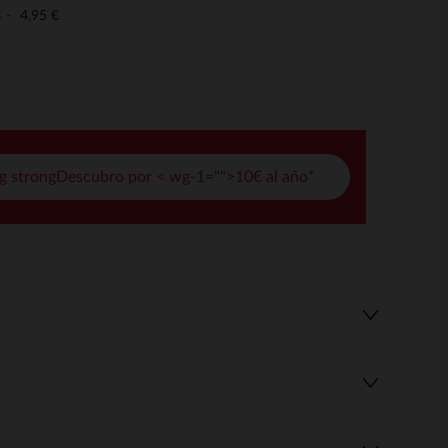
pciones
4,95 €
o
ustes de privacidad, garantizando el cumplimiento de las regula
g strongDescubro por < wg-1="">10€ al año*