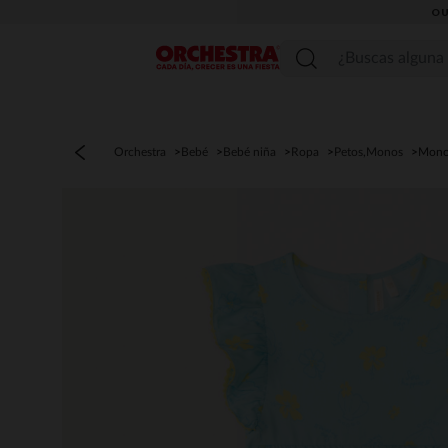
OU
Menú
Orchestra
Bebé
Bebé niña
Ropa
Petos,Monos
Mono