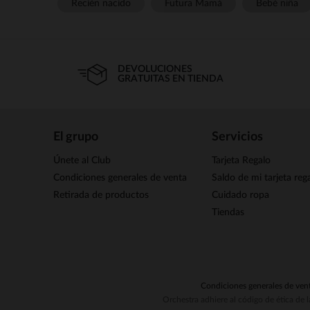
Recién nacido
Futura Mamá
Bebé niña
DEVOLUCIONES
GRATUITAS EN TIENDA
El grupo
Servicios
Únete al Club
Tarjeta Regalo
Condiciones generales de venta
Saldo de mi tarjeta reg
Retirada de productos
Cuidado ropa
Tiendas
Condiciones generales de ven
Orchestra adhiere al código de ética de 