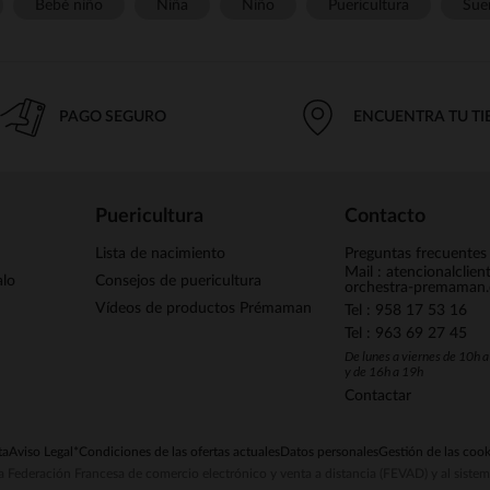
Bebé niño
Niña
Niño
Puericultura
Sue
PAGO SEGURO
ENCUENTRA TU T
Puericultura
Contacto
Lista de nacimiento
Preguntas frecuentes
Mail : atencionalclie
alo
Consejos de puericultura
orchestra-premaman
Vídeos de productos Prémaman
Tel : 958 17 53 16
Tel : 963 69 27 45
De lunes a viernes de 10h 
y de 16h a 19h
Contactar
ta
Aviso Legal
*Condiciones de las ofertas actuales
Datos personales
Gestión de las cook
la Federación Francesa de comercio electrónico y venta a distancia (FEVAD) y al sist