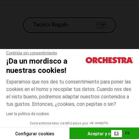
Tarjeta Regalo
Condiciones generales de venta
Continúa sin consentimiento
¡Da un mordisco a
Aviso Legal
*Condiciones de las ofertas actuales
nuestras cookies!
Datos personales
Esperamos que nos des tu consentimiento para poner las
Gestión de las cookies
cookies en el horno y recopilar tus datos. Cuando nos des
Accesibilidad: no conforme
el visto bueno, podremos adaptar nuestros contenidos a
3
Rosa
Rosa
meses
Orchestra adhiere al código de ética de la Federación Francesa de comercio
tus gustos. Entonces, ¿cookies, con pepitas o sin?
electrónico y venta a distancia (FEVAD) y al sistema de mediación de
comercio electrónico.
Leer la política de cookies
El pago medidante
is already available
Consentimientos certificados por
España
Lista d
AÑADIR A LA CESTA
Configurar cookies
Aceptar y cerrar
ES
FR