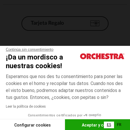
Tarjeta Regalo
Condiciones generales de venta
Continúa sin consentimiento
¡Da un mordisco a
Aviso Legal
*Condiciones de las ofertas actuales
nuestras cookies!
Datos personales
Esperamos que nos des tu consentimiento para poner las
Gestión de las cookies
cookies en el horno y recopilar tus datos. Cuando nos des
Accesibilidad: no conforme
el visto bueno, podremos adaptar nuestros contenidos a
Rosa
TALLA
Rosa
?
Orchestra adhiere al código de ética de la Federación Francesa de comercio
tus gustos. Entonces, ¿cookies, con pepitas o sin?
electrónico y venta a distancia (FEVAD) y al sistema de mediación de
comercio electrónico.
Leer la política de cookies
El pago medidante
is already available
Consentimientos certificados por
España
Lista d
ELIGE UNA TALLA
Configurar cookies
Aceptar y cerrar
ES
FR