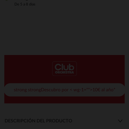
De 5 a 8 días
strong strongDescubro por < wg-1="">10€ al año*
DESCRIPCIÓN DEL PRODUCTO