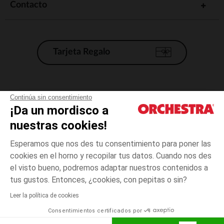
Contacto
Tarjeta Regalo
Condiciones generales de venta
Continúa sin consentimiento
¡Da un mordisco a
Aviso Legal
*Condiciones de las ofertas actuales
nuestras cookies!
Datos personales
Esperamos que nos des tu consentimiento para poner las
Gestión de las cookies
cookies en el horno y recopilar tus datos. Cuando nos des
Accesibilidad: no conforme
el visto bueno, podremos adaptar nuestros contenidos a
3
Azul
Azul
meses
Orchestra adhiere al código de ética de la Federación Francesa de comercio
tus gustos. Entonces, ¿cookies, con pepitas o sin?
electrónico y venta a distancia (FEVAD) y al sistema de mediación de
comercio electrónico.
Leer la política de cookies
El pago medidante
is already available
Consentimientos certificados por
España
Lista d
AÑADIR A LA CESTA