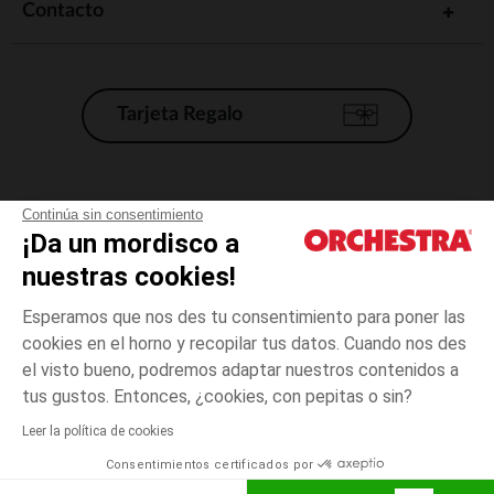
Contacto
Tarjeta Regalo
Condiciones generales de venta
Continúa sin consentimiento
¡Da un mordisco a
Aviso Legal
*Condiciones de las ofertas actuales
nuestras cookies!
Datos personales
Esperamos que nos des tu consentimiento para poner las
Gestión de las cookies
cookies en el horno y recopilar tus datos. Cuando nos des
Accesibilidad: no conforme
el visto bueno, podremos adaptar nuestros contenidos a
3
Rosa
Rosa
meses
Orchestra adhiere al código de ética de la Federación Francesa de comercio
tus gustos. Entonces, ¿cookies, con pepitas o sin?
electrónico y venta a distancia (FEVAD) y al sistema de mediación de
comercio electrónico.
Leer la política de cookies
El pago medidante
is already available
Consentimientos certificados por
España
Lista d
AÑADIR A LA CESTA