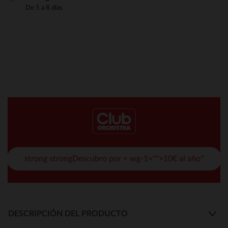
De 5 a 8 días
strong strongDescubro por < wg-1="">10€ al año*
DESCRIPCIÓN DEL PRODUCTO