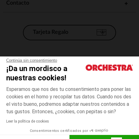
Contacto
Tarjeta Regalo
Condiciones generales de venta
Continúa sin consentimiento
¡Da un mordisco a
Aviso Legal
*Condiciones de las ofertas actuales
nuestras cookies!
Datos personales
Esperamos que nos des tu consentimiento para poner las
Gestión de las cookies
cookies en el horno y recopilar tus datos. Cuando nos des
Accesibilidad: no conforme
el visto bueno, podremos adaptar nuestros contenidos a
3
Rosa
Rosa
meses
Orchestra adhiere al código de ética de la Federación Francesa de comercio
tus gustos. Entonces, ¿cookies, con pepitas o sin?
electrónico y venta a distancia (FEVAD) y al sistema de mediación de
comercio electrónico.
Leer la política de cookies
El pago medidante
is already available
Consentimientos certificados por
España
Lista d
AÑADIR A LA CESTA