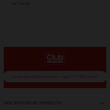
De 5 a 8 días
strong strongDescubro por < wg-1="">10€ al año*
DESCRIPCIÓN DEL PRODUCTO