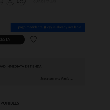
2
18
23
GUÍA DE TALLAS
es
meses
meses
El pago medidante
is already available
Lista de deseos
CESTA
DAD INMEDIATA EN TIENDA
Seleccione una tienda →
SPONIBLES