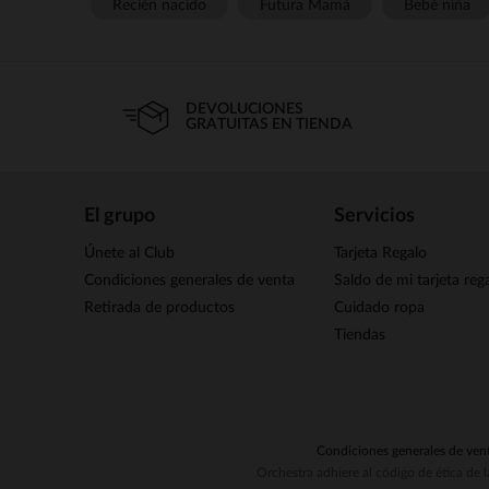
Recién nacido
Futura Mamá
Bebé niña
DEVOLUCIONES
GRATUITAS EN TIENDA
El grupo
Servicios
Únete al Club
Tarjeta Regalo
Condiciones generales de venta
Saldo de mi tarjeta reg
Retirada de productos
Cuidado ropa
Tiendas
Condiciones generales de ven
Orchestra adhiere al código de ética de 