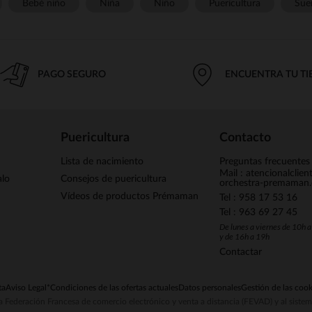
Bebé niño
Niña
Niño
Puericultura
Sue
PAGO SEGURO
ENCUENTRA TU T
Puericultura
Contacto
Lista de nacimiento
Preguntas frecuentes
Mail : atencionalclie
alo
Consejos de puericultura
orchestra-premaman
Vídeos de productos Prémaman
Tel : 958 17 53 16
Tel : 963 69 27 45
De lunes a viernes de 10h 
y de 16h a 19h
Contactar
ta
Aviso Legal
*Condiciones de las ofertas actuales
Datos personales
Gestión de las cook
la Federación Francesa de comercio electrónico y venta a distancia (FEVAD) y al sist