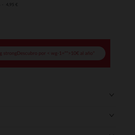
pciones
4,95 €
o
ustes de privacidad, garantizando el cumplimiento de las regula
g strongDescubro por < wg-1="">10€ al año*