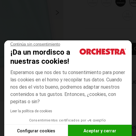
3
6
9
1
meses
meses
meses
mes
36
meses
Continúa sin consentimiento
AÑADIR A LA 
¡Da un mordisco a
nuestras cookies!
Esperamos que nos des tu consentimiento para poner
las cookies en el horno y recopilar tus datos. Cuando
DISPONIBILI
nos des el visto bueno, podremos adaptar nuestros
contenidos a tus gustos. Entonces, ¿cookies, con
pepitas o sin?
Leer la política de cookies
Consentimientos certificados por
MODOS DE ENVÍO DI
Configurar cookies
Aceptar y cerrar