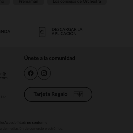
ño
Prémaman
Los consejos de Orchestra
DESCARGAR LA
IENDA
APLICACIÓN
Únete a la comunidad
nte@
.com
Tarjeta Regalo
a 14h
ies
Accesibilidad: no conforme
ema de mediación de comercio electrónico.